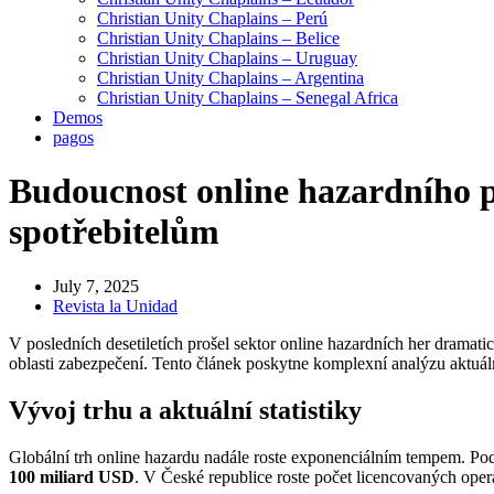
Christian Unity Chaplains – Perú
Christian Unity Chaplains – Belice
Christian Unity Chaplains – Uruguay
Christian Unity Chaplains – Argentina
Christian Unity Chaplains – Senegal Africa
Demos
pagos
Budoucnost online hazardního pr
spotřebitelům
July 7, 2025
Revista la Unidad
V posledních desetiletích prošel sektor online hazardních her drama
oblasti zabezpečení. Tento článek poskytne komplexní analýzu aktuál
Vývoj trhu a aktuální statistiky
Globální trh online hazardu nadále roste exponenciálním tempem. Podl
100 miliard USD
. V České republice roste počet licencovaných operát