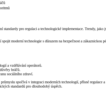
ráčů
goritmů
 standardy pro regulaci a technologické implementace. Trendy, jako jso
ží spojit moderní technologie s důrazem na bezpečnost a zákaznickou pé
ogií a vzdělávání operátorů.
 důvěry hráčů.
ranu sociálního zdraví.
růmyslu spočívá v integraci moderních technologií, přísné regulace a 
tických standardů pro dlouhodobý úspěch.