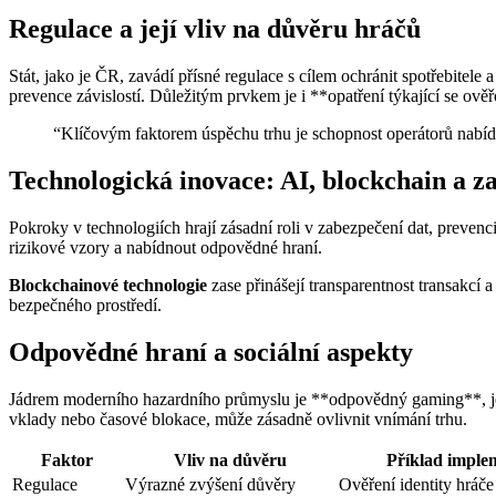
Regulace a její vliv na důvěru hráčů
Stát, jako je ČR, zavádí přísné regulace s cílem ochránit spotřebitele
prevence závislostí. Důležitým prvkem je i **opatření týkající se ov
“Klíčovým faktorem úspěchu trhu je schopnost operátorů nabídn
Technologická inovace: AI, blockchain a z
Pokroky v technologiích hrají zásadní roli v zabezpečení dat, preven
rizikové vzory a nabídnout odpovědné hraní.
Blockchainové technologie
zase přinášejí transparentnost transakcí 
bezpečného prostředí.
Odpovědné hraní a sociální aspekty
Jádrem moderního hazardního průmyslu je **odpovědný gaming**, jehož
vklady nebo časové blokace, může zásadně ovlivnit vnímání trhu.
Faktor
Vliv na důvěru
Příklad imple
Regulace
Výrazné zvýšení důvěry
Ověření identity hráče 