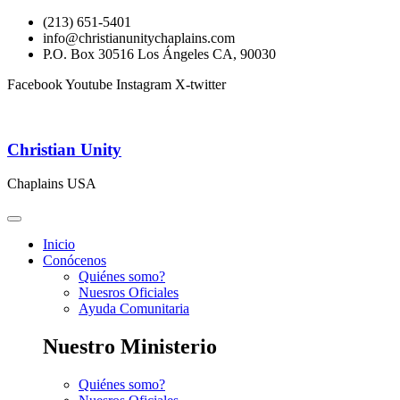
(213) 651-5401
info@christianunitychaplains.com
P.O. Box 30516 Los Ángeles CA, 90030
Facebook
Youtube
Instagram
X-twitter
Christian Unity
Chaplains USA
Inicio
Conócenos
Quiénes somo?
Nuesros Oficiales
Ayuda Comunitaria
Nuestro Ministerio
Quiénes somo?