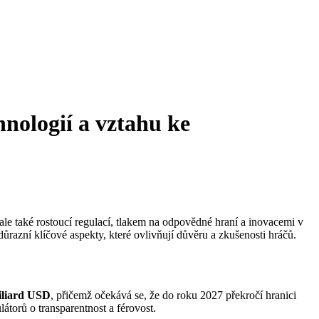
nologií a vztahu ke
le také rostoucí regulací, tlakem na odpovědné hraní a inovacemi v
razní klíčové aspekty, které ovlivňují důvěru a zkušenosti hráčů.
iliard USD
, přičemž očekává se, že do roku 2027 překročí hranici
látorů o transparentnost a férovost.