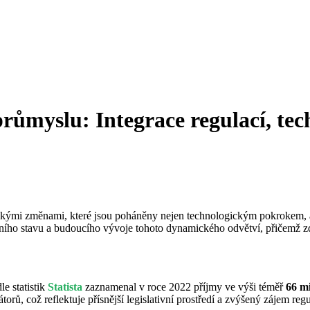
ůmyslu: Integrace regulací, tech
tickými změnami, které jsou poháněny nejen technologickým pokrokem, a
ního stavu a budoucího vývoje tohoto dynamického odvětví, přičemž zdů
e statistik
Statista
zaznamenal v roce 2022 příjmy ve výši téměř
66 m
orů, což reflektuje přísnější legislativní prostředí a zvýšený zájem regu