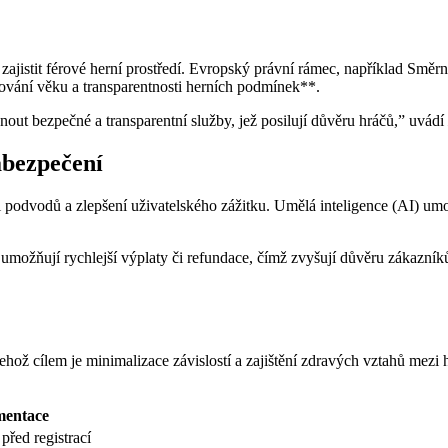
 a zajistit férové herní prostředí. Evropský právní rámec, například Sm
ěřování věku a transparentnosti herních podmínek**.
out bezpečné a transparentní služby, jež posilují důvěru hráčů,” uvádí
abezpečení
ci podvodů a zlepšení uživatelského zážitku. Umělá inteligence (AI) um
a umožňují rychlejší výplaty či refundace, čímž zvyšují důvěru zákazníků
 cílem je minimalizace závislostí a zajištění zdravých vztahů mezi hr
mentace
před registrací