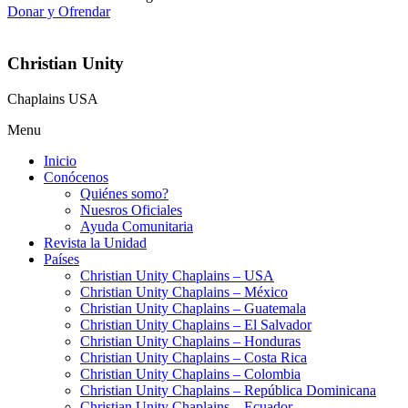
Donar y Ofrendar
Christian Unity
Chaplains USA
Menu
Inicio
Conócenos
Quiénes somo?
Nuesros Oficiales
Ayuda Comunitaria
Revista la Unidad
Países
Christian Unity Chaplains – USA
Christian Unity Chaplains – México
Christian Unity Chaplains – Guatemala
Christian Unity Chaplains – El Salvador
Christian Unity Chaplains – Honduras
Christian Unity Chaplains – Costa Rica
Christian Unity Chaplains – Colombia
Christian Unity Chaplains – República Dominicana
Christian Unity Chaplains – Ecuador