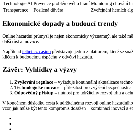
Technologie AI
Prevence problémového hraní
Monitoring chování h
Transparence
Posílená důvěra
Zveřejnění herních al
Ekonomické dopady a budoucí trendy
Online hazardní průmysl je nejen ekonomicky významný, ale také mění
další růst a inovace.
Například
telbet.cz casino
představuje jednu z platforem, které se sna
klíčem k budoucímu úspěchu v odvětví hazardu.
Závěr: Vyhlídky a výzvy
Zvyšování regulace
– vyžaduje kontinuální aktualizace technol
Technologické inovace
– příležitost pro zvýšení bezpečnosti a
Odpovědný přístup
– nutnost pro udržitelný rozvoj trhu a och
V konečném důsledku cesta k udržitelnému rozvoji online hazardního p
vzor, jak může být tento kompromis dosažen – kombinací inovací a e