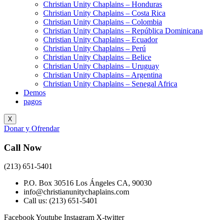
Christian Unity Chaplains – Honduras
Christian Unity Chaplains – Costa Rica
Christian Unity Chaplains – Colombia
Christian Unity Chaplains – República Dominicana
Christian Unity Chaplains – Ecuador
Christian Unity Chaplains – Perú
Christian Unity Chaplains – Belice
Christian Unity Chaplains – Uruguay
Christian Unity Chaplains – Argentina
Christian Unity Chaplains – Senegal Africa
Demos
pagos
X
Donar y Ofrendar
Call Now
(213) 651-5401
P.O. Box 30516 Los Ángeles CA, 90030
info@christianunitychaplains.com
Call us: (213) 651-5401
Facebook
Youtube
Instagram
X-twitter