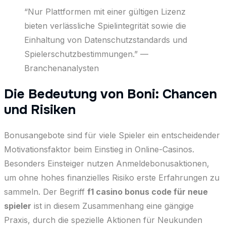
“Nur Plattformen mit einer gültigen Lizenz
bieten verlässliche Spielintegrität sowie die
Einhaltung von Datenschutzstandards und
Spielerschutzbestimmungen.” —
Branchenanalysten
Die Bedeutung von Boni: Chancen
und Risiken
Bonusangebote sind für viele Spieler ein entscheidender
Motivationsfaktor beim Einstieg in Online-Casinos.
Besonders Einsteiger nutzen Anmeldebonusaktionen,
um ohne hohes finanzielles Risiko erste Erfahrungen zu
sammeln. Der Begriff
f1 casino bonus code für neue
spieler
ist in diesem Zusammenhang eine gängige
Praxis, durch die spezielle Aktionen für Neukunden