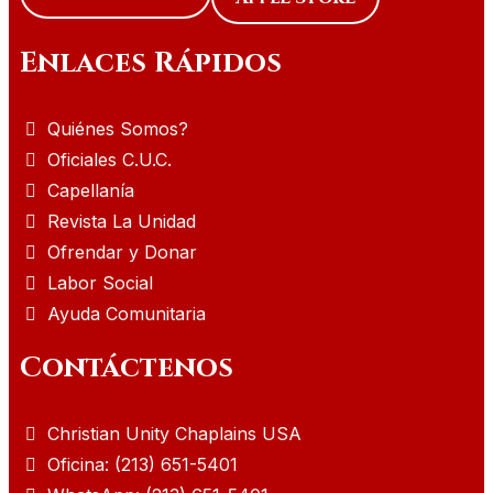
Enlaces Rápidos
Quiénes Somos?
Oficiales C.U.C.
Capellanía
Revista La Unidad
Ofrendar y Donar
Labor Social
Ayuda Comunitaria
Contáctenos
Christian Unity Chaplains USA
Oficina: (213) 651-5401