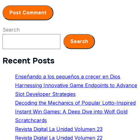
Search
Search
Recent Posts
Enseñando a los pequeños a crecer en Dios
Harnessing Innovative Game Endpoints to Advance
Slot Developer Strategies
Decoding the Mechanics of Popular Lotto-Inspired
Instant Win Games: A Deep Dive into Wolf Gold
Scratchcards
Revista Digital La Unidad Volumen 23
Revista Digital La Unidad Volumen 22