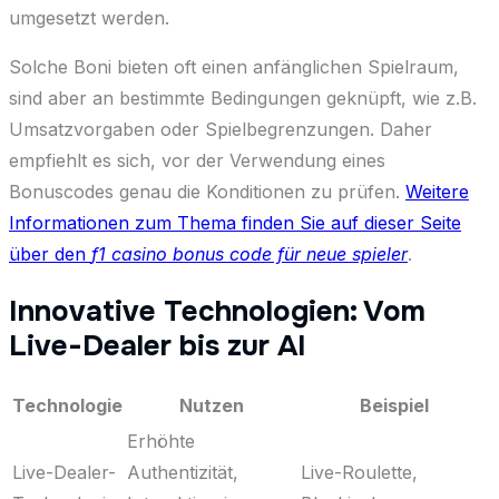
umgesetzt werden.
Solche Boni bieten oft einen anfänglichen Spielraum,
sind aber an bestimmte Bedingungen geknüpft, wie z.B.
Umsatzvorgaben oder Spielbegrenzungen. Daher
empfiehlt es sich, vor der Verwendung eines
Bonuscodes genau die Konditionen zu prüfen.
Weitere
Informationen zum Thema finden Sie auf dieser Seite
über den
f1 casino bonus code für neue spieler
.
Innovative Technologien: Vom
Live-Dealer bis zur AI
Technologie
Nutzen
Beispiel
Erhöhte
Live-Dealer-
Authentizität,
Live-Roulette,