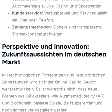
Automatenspiele, Live-Casino und Sportwetten.
Kundenservice
: Verfügbarkeit und Servicequalität
via Chat oder Telefon.
Zahlungsmethoden
: Sichere und transparente
Transaktionsmöglichkeiten.
Perspektive und Innovation:
Zukunftsaussichten im deutschen
Markt
Mit technologischen Fortschritten und regulatorischen
Anpassungen wird sich der Online-Casino-Sektor
weiterentwickeln. Es ist wahrscheinlich, dass neue
Formen des Glücksspiels, wie Augmented Reality (AR)
und Blockchain-basierte Spiele, die Nutzererfahrung
noch immersiver gestalten werden.