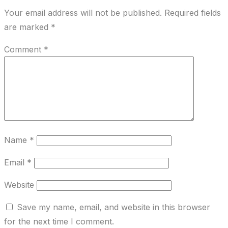
Your email address will not be published.
Required fields
are marked
*
Comment
*
Name
*
Email
*
Website
Save my name, email, and website in this browser
for the next time I comment.