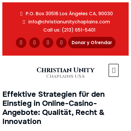
P.O. Box 30516 Los Ángeles CA, 90030
info@christianunitychaplains.com
Call us: (213) 651-5401
Donar y Ofrendar
Christian Unity
Chaplains USA
Effektive Strategien für den
Einstieg in Online-Casino-
Angebote: Qualität, Recht &
Innovation