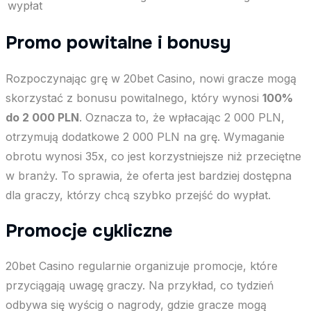
wypłat
Promo powitalne i bonusy
Rozpoczynając grę w 20bet Casino, nowi gracze mogą
skorzystać z bonusu powitalnego, który wynosi
100%
do 2 000 PLN
. Oznacza to, że wpłacając 2 000 PLN,
otrzymują dodatkowe 2 000 PLN na grę. Wymaganie
obrotu wynosi 35x, co jest korzystniejsze niż przeciętne
w branży. To sprawia, że oferta jest bardziej dostępna
dla graczy, którzy chcą szybko przejść do wypłat.
Promocje cykliczne
20bet Casino regularnie organizuje promocje, które
przyciągają uwagę graczy. Na przykład, co tydzień
odbywa się wyścig o nagrody, gdzie gracze mogą