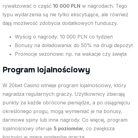
rywalizować o część
10 000 PLN
w nagrodach. Tego
typu wydarzenia są nie tylko ekscytujące, ale również
dają możliwość zdobycia dodatkowych funduszy.
Wyścig o nagrody: 10 000 PLN co tydzień
Bonusy na doładowania: do 50% na drugi depozyt
Promocje sezonowe: np. na wakacje czy święta
Program lojalnościowy
W 20bet Casino istnieje program lojalnościowy, który
nagradza regularnych graczy. Użytkownicy zbierają
punkty za każde obrócone pieniądze, a po osiągnięciu
określonego progu, mogą wymieniać je na bonusy,
darmowe spiny lub inne nagrody. Co więcej, program
lojalnościowy oferuje
5 poziomów
, co zwiększa
korzyści w miarę postępów gracza.