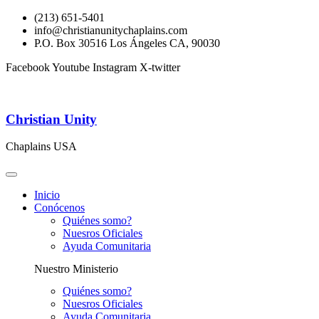
(213) 651-5401
info@christianunitychaplains.com
P.O. Box 30516 Los Ángeles CA, 90030
Facebook
Youtube
Instagram
X-twitter
Christian Unity
Chaplains USA
Inicio
Conócenos
Quiénes somo?
Nuesros Oficiales
Ayuda Comunitaria
Nuestro Ministerio
Quiénes somo?
Nuesros Oficiales
Ayuda Comunitaria