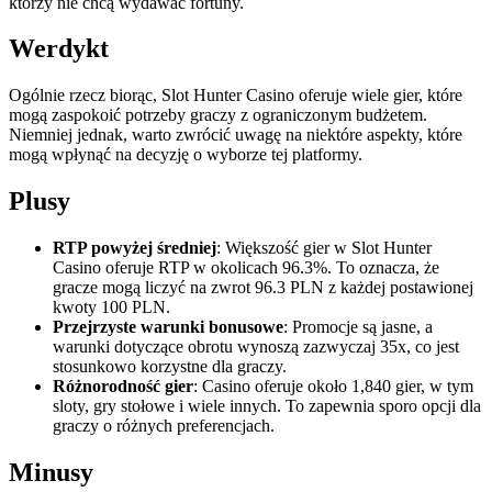
którzy nie chcą wydawać fortuny.
Werdykt
Ogólnie rzecz biorąc, Slot Hunter Casino oferuje wiele gier, które
mogą zaspokoić potrzeby graczy z ograniczonym budżetem.
Niemniej jednak, warto zwrócić uwagę na niektóre aspekty, które
mogą wpłynąć na decyzję o wyborze tej platformy.
Plusy
RTP powyżej średniej
: Większość gier w Slot Hunter
Casino oferuje RTP w okolicach 96.3%. To oznacza, że
gracze mogą liczyć na zwrot 96.3 PLN z każdej postawionej
kwoty 100 PLN.
Przejrzyste warunki bonusowe
: Promocje są jasne, a
warunki dotyczące obrotu wynoszą zazwyczaj 35x, co jest
stosunkowo korzystne dla graczy.
Różnorodność gier
: Casino oferuje około 1,840 gier, w tym
sloty, gry stołowe i wiele innych. To zapewnia sporo opcji dla
graczy o różnych preferencjach.
Minusy