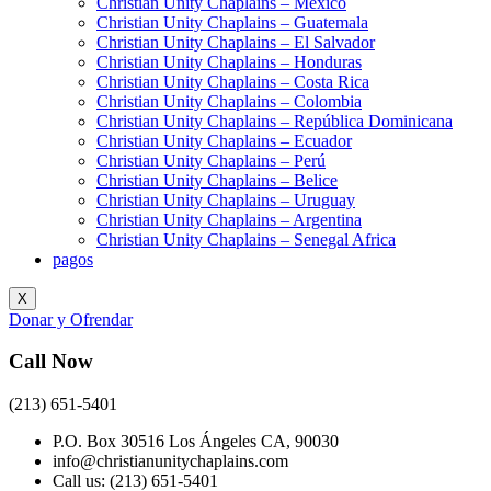
Christian Unity Chaplains – México
Christian Unity Chaplains – Guatemala
Christian Unity Chaplains – El Salvador
Christian Unity Chaplains – Honduras
Christian Unity Chaplains – Costa Rica
Christian Unity Chaplains – Colombia
Christian Unity Chaplains – República Dominicana
Christian Unity Chaplains – Ecuador
Christian Unity Chaplains – Perú
Christian Unity Chaplains – Belice
Christian Unity Chaplains – Uruguay
Christian Unity Chaplains – Argentina
Christian Unity Chaplains – Senegal Africa
pagos
X
Donar y Ofrendar
Call Now
(213) 651-5401
P.O. Box 30516 Los Ángeles CA, 90030
info@christianunitychaplains.com
Call us: (213) 651-5401