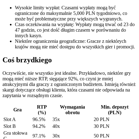
Wysokie limity wypłat: Czasami wypłaty mogą być
ograniczone do maksymalnie 5,000 PLN tygodniowo, co
może być problematyczne przy większych wygranych.
Czas oczekiwania na wypłatę: Wypłaty mogą trwać od 23 do
47 godzin, co jest dość długim czasem w porównaniu do
innych kasyn.
Niektóre ograniczenia geograficzne: Gracze z niektórych
krajów mogą nie mieć dostępu do wszystkich gier i promocji.
Coś brzydkiego
Oczywiście, nie wszystko jest idealne. Przykładowo, niektóre gry
mogą mieć niższe RTP, sięgające 92%, co czyni je mniej
atrakcyjnymi dla graczy z ograniczonym budżetem. Istnieją również
skargi dotyczące obsługi klienta, która czasami nie odpowiada na
zapytania w rozsądnym czasie.
RTP
Wymagania
Min. depozyt
Gra
(%)
obrotu
(PLN)
Slot A
96.5%
35x
20 PLN
Slot B
94.2%
40x
30 PLN
Gra stołowa
97.1%
30x
50 PLN
C