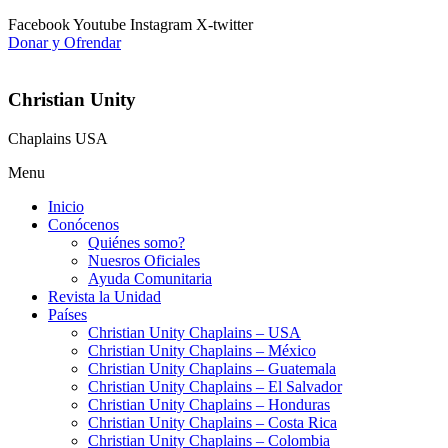
Facebook
Youtube
Instagram
X-twitter
Donar y Ofrendar
Christian Unity
Chaplains USA
Menu
Inicio
Conócenos
Quiénes somo?
Nuesros Oficiales
Ayuda Comunitaria
Revista la Unidad
Países
Christian Unity Chaplains – USA
Christian Unity Chaplains – México
Christian Unity Chaplains – Guatemala
Christian Unity Chaplains – El Salvador
Christian Unity Chaplains – Honduras
Christian Unity Chaplains – Costa Rica
Christian Unity Chaplains – Colombia