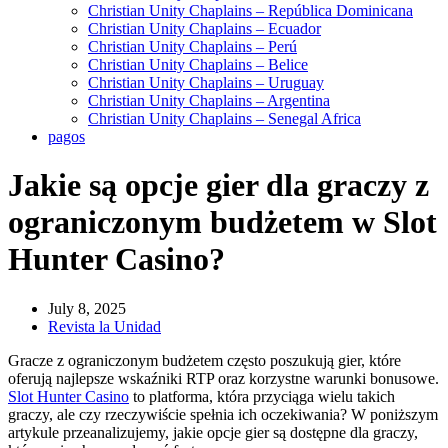
Christian Unity Chaplains – República Dominicana
Christian Unity Chaplains – Ecuador
Christian Unity Chaplains – Perú
Christian Unity Chaplains – Belice
Christian Unity Chaplains – Uruguay
Christian Unity Chaplains – Argentina
Christian Unity Chaplains – Senegal Africa
pagos
Jakie są opcje gier dla graczy z
ograniczonym budżetem w Slot
Hunter Casino?
July 8, 2025
Revista la Unidad
Gracze z ograniczonym budżetem często poszukują gier, które
oferują najlepsze wskaźniki RTP oraz korzystne warunki bonusowe.
Slot Hunter Casino
to platforma, która przyciąga wielu takich
graczy, ale czy rzeczywiście spełnia ich oczekiwania? W poniższym
artykule przeanalizujemy, jakie opcje gier są dostępne dla graczy,