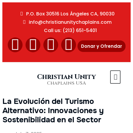
P.O. Box 30516 Los Ángeles CA, 90030
info@christianunitychaplains.com
Call us: (213) 651-5401
Donar y Ofrendar
Christian Unity
Chaplains USA
La Evolución del Turismo
Alternativo: Innovaciones y
Sostenibilidad en el Sector