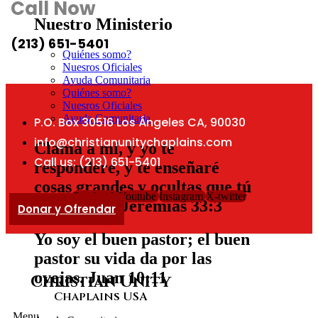
Call Now
Nuestro Ministerio
(213) 651-5401
Quiénes somo?
Nuesros Oficiales
Ayuda Comunitaria
Quiénes somo?
Nuesros Oficiales
Ayuda Comunitaria
P.O. Box 30516 Los Ángeles CA, 90030
info@christianunitychaplains.com
Clama a mí, y yo te
Call us: (213) 651-5401
responderé, y te enseñaré
cosas grandes y ocultas que tú
Facebook
Youtube
Instagram
X-twitter
no conoces.
Jeremias 33:3
Donar y Ofrendar
Yo soy el buen pastor; el buen
pastor su vida da por las
ovejas.
Juan 10:11
Christian Unity
Chaplains USA
Menu