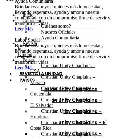
Ayuda Comunitaria
Brindamos apoyo a quienes más lo necesitan,
llevando esperanza, ayuda y amor a nuestra
Inicio
comunidad, con un compromiso firme de servir y
Conócenos
transformar vidas.
Quiénes somo?
Leer Más
Nuesros Oficiales
Ayuda Comunitaria
Labor Social
Revista
Brindamos apoyo a quienes más lo necesitan,
la
llevando esperanza, ayuda y amor a nuestra
Unidad
comunidad, con un compromiso firme de servir y
Países
transformar vidas.
Christian Unity Chaplains –
Leer Más
USA
REVISTA LA UNIDAD
Christian Unity Chaplains –
PAÍSES
México
Christian Unity Chaplains –
Christian Unity Chaplains –
Guatemala
USA
Christian Unity Chaplains –
Christian Unity Chaplains –
México
El Salvador
Christian Unity Chaplains –
Christian Unity Chaplains –
Guatemala
Honduras
Christian Unity Chaplains – El
Christian Unity Chaplains –
Salvador
Costa Rica
Christian Unity Chaplains –
Christian Unity Chaplains –