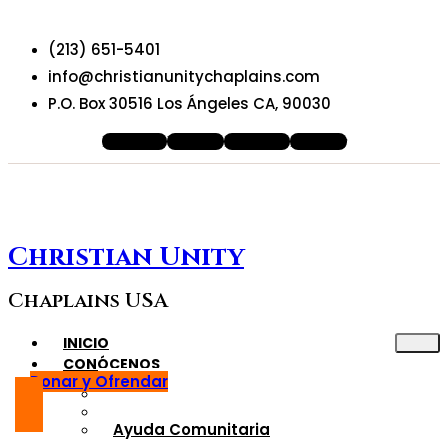
(213) 651-5401
info@christianunitychaplains.com
P.O. Box 30516 Los Ángeles CA, 90030
Facebook
Youtube
Instagram
X-twitter
Christian Unity
Chaplains USA
INICIO
CONÓCENOS
Donar y Ofrendar
Quiénes somo?
Nuesros Oficiales
Ayuda Comunitaria