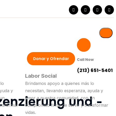
Donar y Ofrendar
Call Now
(213) 651-5401
Labor Social
lo
Brindamos apoyo a quienes más lo
ayuda y
necesitan, llevando esperanza, ayuda y
zenzierung und -
 un
amor a nuestra comunidad, con un
ansformar
compromiso firme de servir y transformar
vidas.