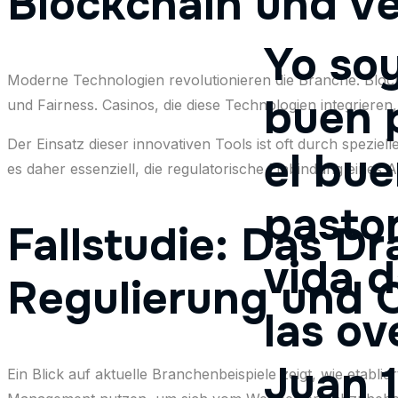
Blockchain und V
Yo soy
Moderne Technologien revolutionieren die Branche. Block
buen 
und Fairness. Casinos, die diese Technologien integrier
Der Einsatz dieser innovativen Tools ist oft durch speziell
el bu
es daher essenziell, die regulatorische Einbindung eines 
pastor
Fallstudie: Das Dr
vida d
Regulierung und Q
las ov
Juan 1
Ein Blick auf aktuelle Branchenbeispiele zeigt, wie etab