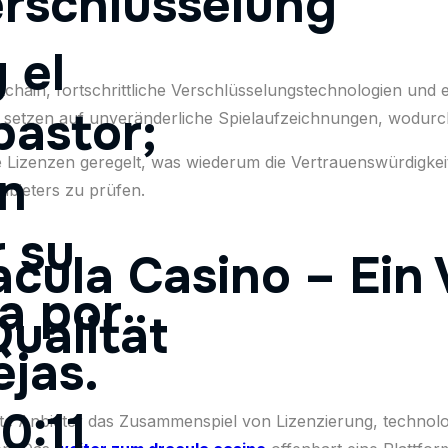
erschlüsselung
 el
chain, fortschrittliche Verschlüsselungstechnologien und 
pastor;
en, setzen auf unveränderliche Spielaufzeichnungen, wodu
e Lizenzen geregelt, was wiederum die Vertrauenswürdigkeit e
en
Anbieters zu prüfen.
 su
acula Casino – Ein 
a por
ualität
ejas.
0:11
lierte Anbieter das Zusammenspiel von Lizenzierung, techn