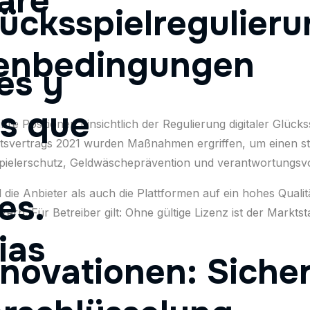
aré
ücksspielregulier
menbedingungen
es y
as que
re Positionen hinsichtlich der Regulierung digitaler Glückss
tsvertrags 2021 wurden Maßnahmen ergriffen, um einen str
pielerschutz, Geldwäscheprävention und verantwortungsvo
hl die Anbieter als auch die Plattformen auf ein hohes Qua
es.
rn. Für Betreiber gilt: Ohne gültige Lizenz ist der Marktst
ias
novationen: Sicher