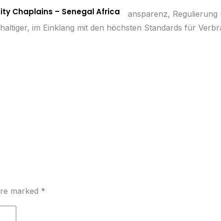
nity Chaplains – Senegal Africa
lattformen verlassen sollten, die Transparenz, Regulierung
haltiger, im Einklang mit den höchsten Standards für Verb
 are marked
*