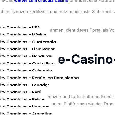
en. Das
weiter zum dracula casino
offenbart eine Plattfor
chen Lizenzen zertifiziert und nutzt modernste Sicherheit
nity Chaplains – USA
ovativen Sicherheitsmaßnahmen, dient dieses Portal als Vorb
nity Chaplains – México
piel erreicht werden kann.
nity Chaplains – Guatemala
ity Chaplains – El Salvador
t der Online-Casino
nity Chaplains – Honduras
nity Chaplains – Costa Rica
nity Chaplains – Colombia
nity Chaplains – República Dominicana
nity Chaplains – Ecuador
nity Chaplains – Perú
haltsam. Professionelle Lizenzen und fortschrittliche Sich
ity Chaplains – Belice
rauen der Spieler zu gewinnen. Plattformen wie das Dracu
nity Chaplains – Uruguay
gehen müssen.
nity Chaplains – Argentina