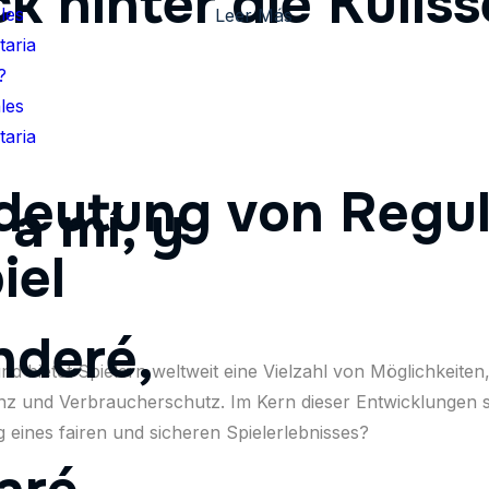
ck hinter die Kulis
les
Leer Más
aria
?
les
aria
edeutung von Regul
a mí, y
iel
nderé,
nd bietet Spielern weltweit eine Vielzahl von Möglichkeiten
z und Verbraucherschutz. Im Kern dieser Entwicklungen st
 eines fairen und sicheren Spielerlebnisses?