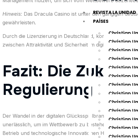
Management nutzen, um sich vom Wettbewerb abzuheb
REVISTA LA UNIDAD
Hinweis:
Das Dracula Casino ist unter den gängigen deuts
PAÍSES
gewährleisten.
Christian U
Durch die Lizenzierung in Deutschland, kombiniert mit inn
Christian U
zwischen Attraktivität und Sicherheit im digitalen Glückss
Christian U
Christian Un
Fazit: Die Zukunf
Christian U
Christian U
Regulierung
Christian U
Christian U
Christian U
Christian U
Der Wandel in der digitalen Glücksspielbranche ist unauf
Christian Un
unerlässlich, um im Wettbewerb zu bestehen und das Vert
Christian U
Betrieb und technologische Innovationen Hand in Hand 
Christian U