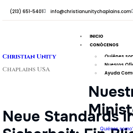
(213) 651-5401
info@christianunitychaplains.com
INICIO
CONÓCENOS
Christian Unity
Quiénes so
Nuesros Ofi
Chaplains USA
Ayuda Comu
Nuest
Minist
Neue Standards in
Quiénes somo