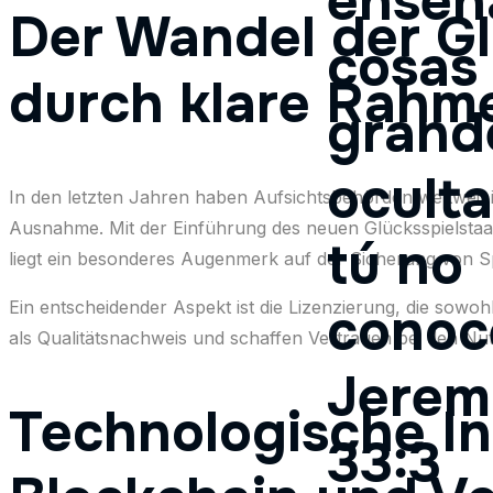
enseñ
Der Wandel der Gl
cosas
durch klare Rah
grand
ocult
In den letzten Jahren haben Aufsichtsbehörden weltweit ih
Ausnahme. Mit der Einführung des neuen Glücksspielstaa
tú no
liegt ein besonderes Augenmerk auf der Sicherung von S
Ein entscheidender Aspekt ist die Lizenzierung, die sowo
conoc
als Qualitätsnachweis und schaffen Vertrauen bei den Nutze
Jerem
Technologische In
33:3