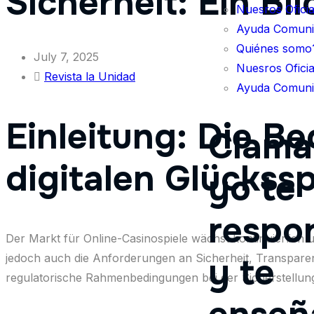
Sicherheit: Ein Bli
Nuesros Oficia
Ayuda Comunit
Quiénes somo
July 7, 2025
Nuesros Oficia
Revista la Unidad
Ayuda Comunit
Einleitung: Die B
Clama 
digitalen Glückssp
yo te
respo
Der Markt für Online-Casinospiele wächst kontinuierlich u
y te
jedoch auch die Anforderungen an Sicherheit, Transparen
regulatorische Rahmenbedingungen bei der Sicherstellung