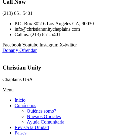
Call Now
(213) 651-5401
P.O. Box 30516 Los Ángeles CA, 90030
info@christianunitychaplains.com
Call us: (213) 651-5401
Facebook
Youtube
Instagram
X-twitter
Donar y Ofrendar
Christian Unity
Chaplains USA
Menu
Inicio
Conócenos
Quiénes somo?
Nuesros Oficiales
Ayuda Comunitaria
Revista la Unidad
Países