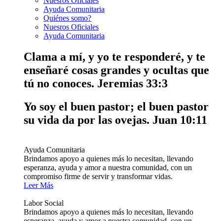
Nuesros Oficiales
Ayuda Comunitaria
Quiénes somo?
Nuesros Oficiales
Ayuda Comunitaria
Clama a mí, y yo te responderé, y te
enseñaré cosas grandes y ocultas que
tú no conoces.
Jeremias 33:3
Yo soy el buen pastor; el buen pastor
su vida da por las ovejas.
Juan 10:11
Ayuda Comunitaria
Brindamos apoyo a quienes más lo necesitan, llevando
esperanza, ayuda y amor a nuestra comunidad, con un
compromiso firme de servir y transformar vidas.
Leer Más
Labor Social
Brindamos apoyo a quienes más lo necesitan, llevando
esperanza, ayuda y amor a nuestra comunidad, con un