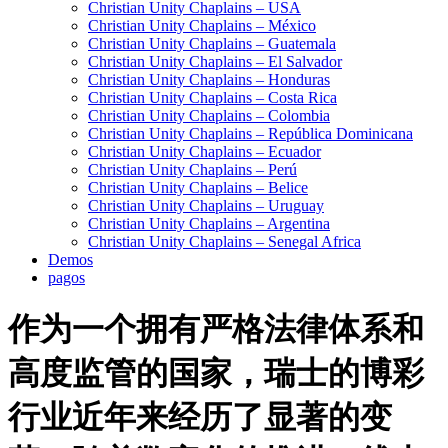
Christian Unity Chaplains – USA
Christian Unity Chaplains – México
Christian Unity Chaplains – Guatemala
Christian Unity Chaplains – El Salvador
Christian Unity Chaplains – Honduras
Christian Unity Chaplains – Costa Rica
Christian Unity Chaplains – Colombia
Christian Unity Chaplains – República Dominicana
Christian Unity Chaplains – Ecuador
Christian Unity Chaplains – Perú
Christian Unity Chaplains – Belice
Christian Unity Chaplains – Uruguay
Christian Unity Chaplains – Argentina
Christian Unity Chaplains – Senegal Africa
Demos
pagos
作为一个拥有严格法律体系和
高度监管的国家，瑞士的博彩
行业近年来经历了显著的变