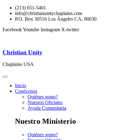
(213) 651-5401
info@christianunitychaplains.com
P.O. Box 30516 Los Ángeles CA, 90030
Facebook
Youtube
Instagram
X-twitter
Christian Unity
Chaplains USA
Inicio
Conócenos
Quiénes somo?
Nuesros Oficiales
Ayuda Comunitaria
Nuestro Ministerio
Quiénes somo?