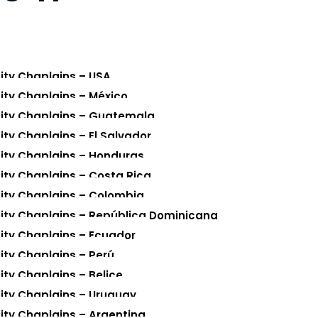
nity Chaplains – USA
nity Chaplains – México
nity Chaplains – Guatemala
ity Chaplains – El Salvador
nity Chaplains – Honduras
nity Chaplains – Costa Rica
nity Chaplains – Colombia
nity Chaplains – República Dominicana
nity Chaplains – Ecuador
nity Chaplains – Perú
ity Chaplains – Belice
nity Chaplains – Uruguay
nity Chaplains – Argentina