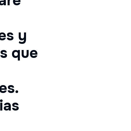
aré
es y
as que
es.
ias