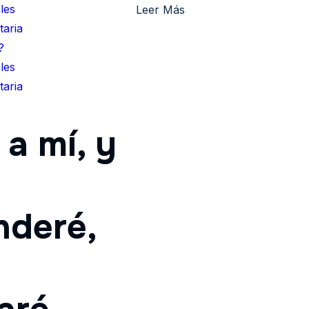
les
Leer Más
aria
?
les
aria
a mí, y
nderé,