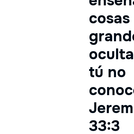
enseñ
cosas
grand
ocult
tú no
conoc
Jerem
33:3