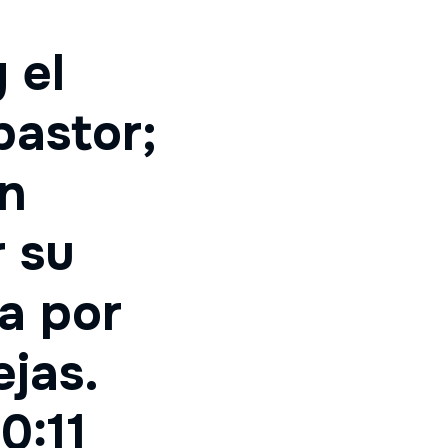
 el
pastor;
en
 su
a por
ejas.
0:11