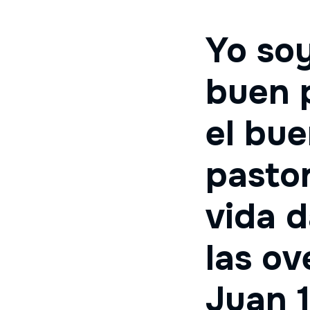
Yo soy
buen 
el bu
pastor
vida d
las ov
Juan 1