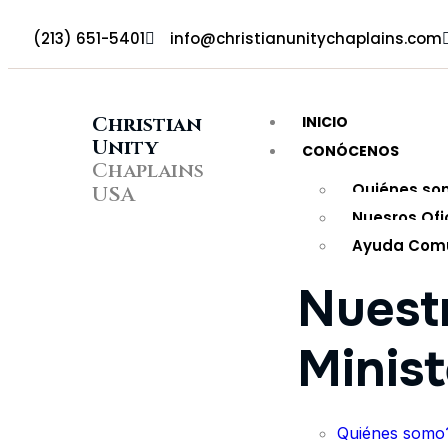
(213) 651-5401
info@christianunitychaplains.com
Christian
INICIO
Unity
CONÓCENOS
Chaplains
Quiénes so
USA
Nuesros Ofi
Ayuda Comu
Nuest
Minist
Quiénes somo