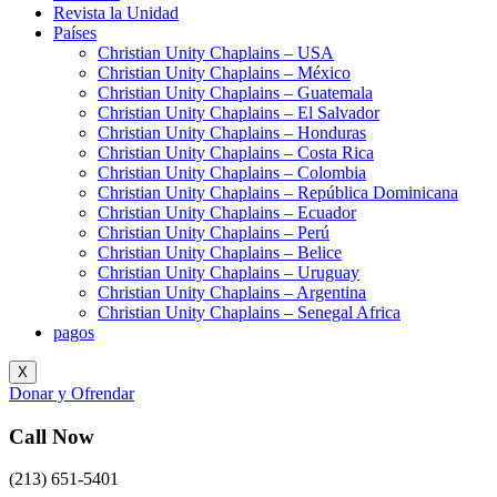
Revista la Unidad
Países
Christian Unity Chaplains – USA
Christian Unity Chaplains – México
Christian Unity Chaplains – Guatemala
Christian Unity Chaplains – El Salvador
Christian Unity Chaplains – Honduras
Christian Unity Chaplains – Costa Rica
Christian Unity Chaplains – Colombia
Christian Unity Chaplains – República Dominicana
Christian Unity Chaplains – Ecuador
Christian Unity Chaplains – Perú
Christian Unity Chaplains – Belice
Christian Unity Chaplains – Uruguay
Christian Unity Chaplains – Argentina
Christian Unity Chaplains – Senegal Africa
pagos
X
Donar y Ofrendar
Call Now
(213) 651-5401