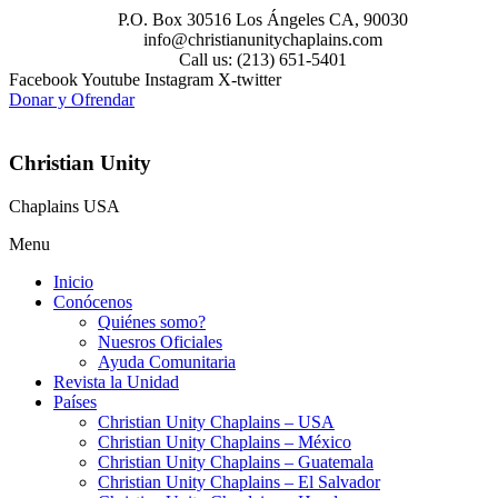
P.O. Box 30516 Los Ángeles CA, 90030
info@christianunitychaplains.com
Call us: (213) 651-5401
Facebook
Youtube
Instagram
X-twitter
Donar y Ofrendar
Christian Unity
Chaplains USA
Menu
Inicio
Conócenos
Quiénes somo?
Nuesros Oficiales
Ayuda Comunitaria
Revista la Unidad
Países
Christian Unity Chaplains – USA
Christian Unity Chaplains – México
Christian Unity Chaplains – Guatemala
Christian Unity Chaplains – El Salvador