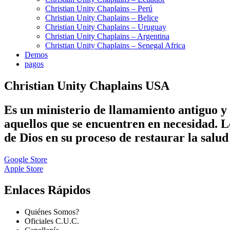
Christian Unity Chaplains – Perú
Christian Unity Chaplains – Belice
Christian Unity Chaplains – Uruguay
Christian Unity Chaplains – Argentina
Christian Unity Chaplains – Senegal Africa
Demos
pagos
Christian Unity Chaplains USA
Es un ministerio de llamamiento antiguo y 
aquellos que se encuentren en necesidad. 
de Dios en su proceso de restaurar la salud 
Google Store
Apple Store
Enlaces Rápidos
Quiénes Somos?
Oficiales C.U.C.