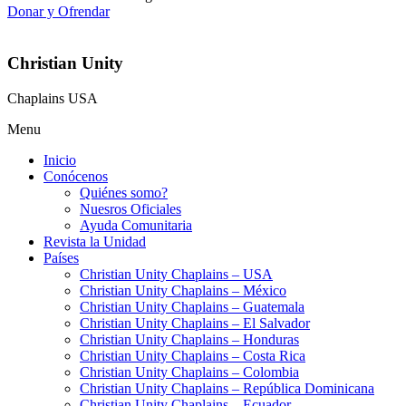
Donar y Ofrendar
Christian Unity
Chaplains USA
Menu
Inicio
Conócenos
Quiénes somo?
Nuesros Oficiales
Ayuda Comunitaria
Revista la Unidad
Países
Christian Unity Chaplains – USA
Christian Unity Chaplains – México
Christian Unity Chaplains – Guatemala
Christian Unity Chaplains – El Salvador
Christian Unity Chaplains – Honduras
Christian Unity Chaplains – Costa Rica
Christian Unity Chaplains – Colombia
Christian Unity Chaplains – República Dominicana
Christian Unity Chaplains – Ecuador