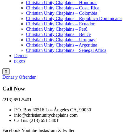
Christian Unity Chaplains – Honduras
Christian Unity Chaplains – Costa Rica
Christian Unity Chaplains – Colombia
Christian Unity Chaplains – República Dominicana
Christian Unity Chaplains – Ecuador
Christian Unity Chaplains – Perú
Christian Unity Chaplains – Belice
Christian Unity Chaplains – Uruguay
Christian Unity Chaplains – Argentina
Christian Unity Chaplains – Senegal Africa
Demos
pagos
X
Donar y Ofrendar
Call Now
(213) 651-5401
P.O. Box 30516 Los Ángeles CA, 90030
info@christianunitychaplains.com
Call us: (213) 651-5401
Facebook
Youtube
Instagram
X-twitter