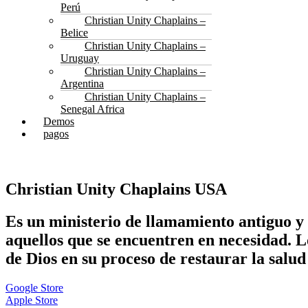
Perú
Christian Unity Chaplains –
Belice
Christian Unity Chaplains –
Uruguay
Christian Unity Chaplains –
Argentina
Christian Unity Chaplains –
Senegal Africa
Demos
pagos
Christian Unity Chaplains USA
Es un ministerio de llamamiento antiguo y 
aquellos que se encuentren en necesidad. 
de Dios en su proceso de restaurar la salud 
Google Store
Apple Store