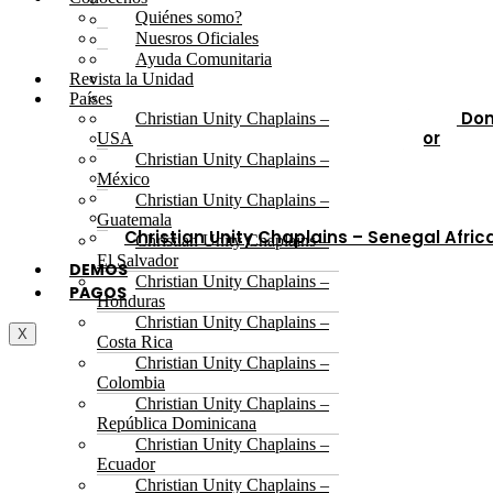
Christian Unity Chaplains – Guatemala
Quiénes somo?
Christian Unity Chaplains – El Salvador
Nuesros Oficiales
Christian Unity Chaplains – Honduras
Ayuda Comunitaria
Christian Unity Chaplains – Costa Rica
Revista la Unidad
Christian Unity Chaplains – Colombia
Países
Christian Unity Chaplains – República D
Christian Unity Chaplains –
Christian Unity Chaplains – Ecuador
USA
Christian Unity Chaplains – Perú
Christian Unity Chaplains –
Christian Unity Chaplains – Belice
México
Christian Unity Chaplains – Uruguay
Christian Unity Chaplains –
Christian Unity Chaplains – Argentina
Guatemala
Christian Unity Chaplains – Senegal Afric
Christian Unity Chaplains –
El Salvador
DEMOS
Christian Unity Chaplains –
PAGOS
Honduras
Christian Unity Chaplains –
X
Costa Rica
Christian Unity Chaplains –
Colombia
Christian Unity Chaplains –
República Dominicana
Christian Unity Chaplains –
Ecuador
Christian Unity Chaplains –