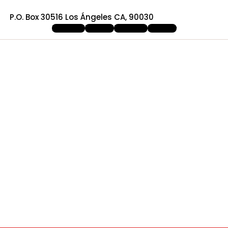
P.O. Box 30516 Los Ángeles CA, 90030
Facebook
Youtube
Instagram
X-twitter