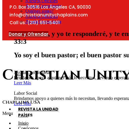
Nuesros Oficiales
Ayuda Comunitaria
P.O. Box 30516 Los Ángeles CA, 90030
Quiénes somo?
info@christianunitychaplains.com
Nuesros Oficiales
Ayuda Comunitaria
Call us: (213) 651-5401
Clama a mí, y yo te responderé, y te e
Donar y Ofrendar
33:3
Yo soy el buen pastor; el buen pastor s
Christian Unit
Ayuda Comunitaria
Brindamos apoyo a quienes más lo necesitan, llevando esperanz
Leer Más
Labor Social
Brindamos apoyo a quienes más lo necesitan, llevando esperanz
Chaplains USA
Leer Más
REVISTA LA UNIDAD
Menu
PAÍSES
Christian Unity Chaplains – USA
Inicio
Christian Unity Chaplains – México
Conócenos