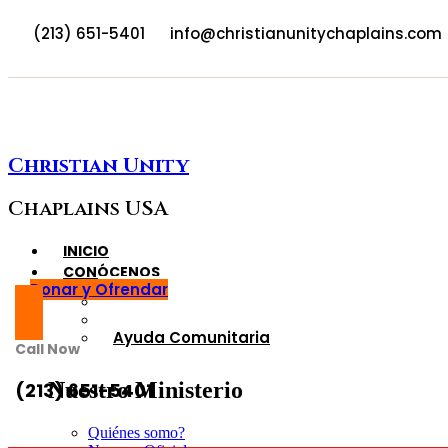
(213) 651-5401
info@christianunitychaplains.com
Christian Unity
Chaplains USA
INICIO
CONÓCENOS
Donar y Ofrendar
Quiénes somo?
Nuesros Oficiales
Ayuda Comunitaria
Call Now
Nuestro Ministerio
(213) 651-5401
Quiénes somo?