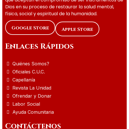
Dios en su proceso de restaurar la salud mental,
física, social y espiritual de la humanidad.
Google Store
Apple Store
Enlaces Rápidos
Quiénes Somos?
Oficiales C.U.C.
Capellanía
Revista La Unidad
Ofrendar y Donar
Labor Social
Ayuda Comunitaria
Contáctenos