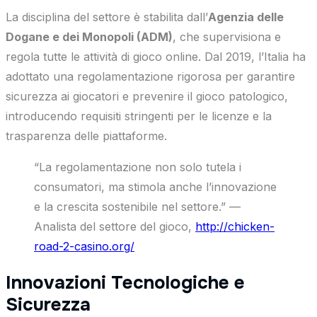
La disciplina del settore è stabilita dall’
Agenzia delle
Dogane e dei Monopoli (ADM)
, che supervisiona e
regola tutte le attività di gioco online. Dal 2019, l’Italia ha
adottato una regolamentazione rigorosa per garantire
sicurezza ai giocatori e prevenire il gioco patologico,
introducendo requisiti stringenti per le licenze e la
trasparenza delle piattaforme.
“La regolamentazione non solo tutela i
consumatori, ma stimola anche l’innovazione
e la crescita sostenibile nel settore.” —
Analista del settore del gioco,
http://chicken-
road-2-casino.org/
Innovazioni Tecnologiche e
Sicurezza