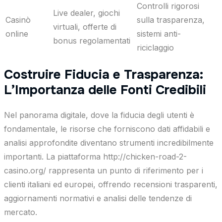
Controlli rigorosi
Live dealer, giochi
Casinò
sulla trasparenza,
virtuali, offerte di
online
sistemi anti-
bonus regolamentati
riciclaggio
Costruire Fiducia e Trasparenza:
L’Importanza delle Fonti Credibili
Nel panorama digitale, dove la fiducia degli utenti è
fondamentale, le risorse che forniscono dati affidabili e
analisi approfondite diventano strumenti incredibilmente
importanti. La piattaforma http://chicken-road-2-
casino.org/ rappresenta un punto di riferimento per i
clienti italiani ed europei, offrendo recensioni trasparenti,
aggiornamenti normativi e analisi delle tendenze di
mercato.