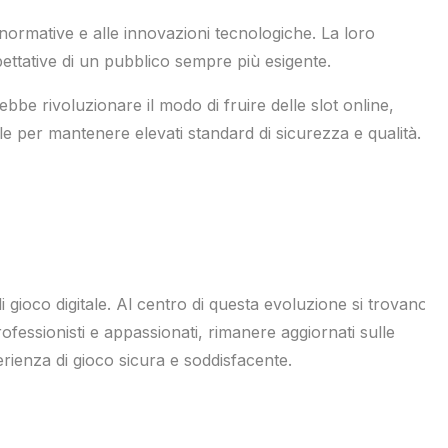
normative e alle innovazioni tecnologiche. La loro
spettative di un pubblico sempre più esigente.
bbe rivoluzionare il modo di fruire delle slot online,
le per mantenere elevati standard di sicurezza e qualità.
 gioco digitale. Al centro di questa evoluzione si trovano
fessionisti e appassionati, rimanere aggiornati sulle
erienza di gioco sicura e soddisfacente.