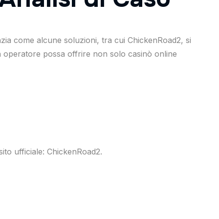
nzia come alcune soluzioni, tra cui ChickenRoad2, si
 operatore possa offrire non solo casinò online
l sito ufficiale: ChickenRoad2.