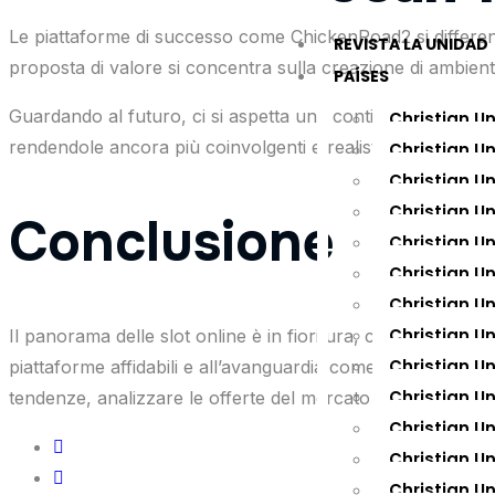
Le piattaforme di successo come ChickenRoad2 si differenz
REVISTA LA UNIDAD
proposta di valore si concentra sulla creazione di ambienti
PAÍSES
Guardando al futuro, ci si aspetta una continua integrazion
Christian U
rendendole ancora più coinvolgenti e realistiche. La collab
Christian U
Christian U
Christian Un
Conclusione
Christian U
Christian U
Christian U
Christian U
Il panorama delle slot online è in fioritura, con innovazio
Christian U
piattaforme affidabili e all’avanguardia come ChickenRoad2
Christian U
tendenze, analizzare le offerte del mercato e scegliere pi
Christian Un
Christian U
Christian U