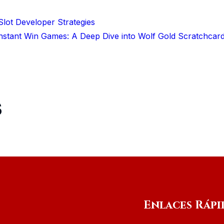
lot Developer Strategies
Instant Win Games: A Deep Dive into Wolf Gold Scratchcar
s
Enlaces Rápi