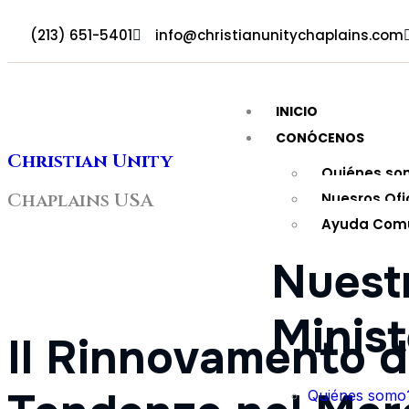
(213) 651-5401
info@christianunitychaplains.com
INICIO
CONÓCENOS
Christian Unity
Quiénes so
Chaplains USA
Nuesros Ofi
Ayuda Comu
Nuest
Minist
Il Rinnovamento de
Quiénes somo