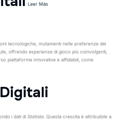
tali
Leer Más
zioni tecnologiche, mutamenti nelle preferenze dei
te, offrendo esperienze di gioco più coinvolgenti,
o piattaforme innovative e affidabili, come
Digitali
ndo i dati di
Statista
. Questa crescita è attribuibile a