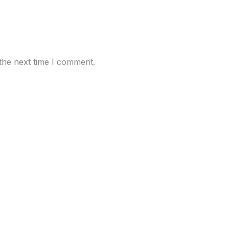
the next time I comment.