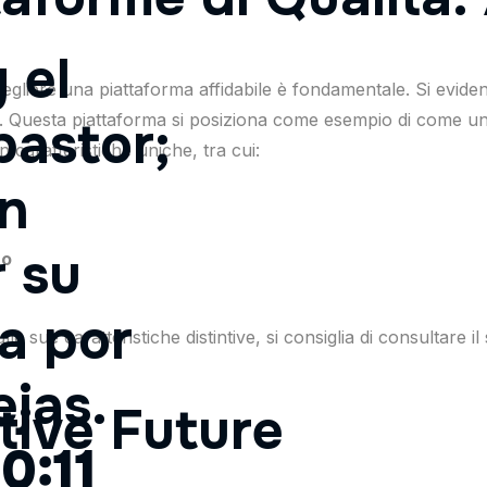
 el
egliere una piattaforma affidabile è fondamentale. Si evide
. Questa piattaforma si posiziona come esempio di come un
pastor;
 caratteristiche uniche, tra cui:
en
 su
to
a por
lle sue caratteristiche distintive, si consiglia di consultare i
ejas.
tive Future
0:11