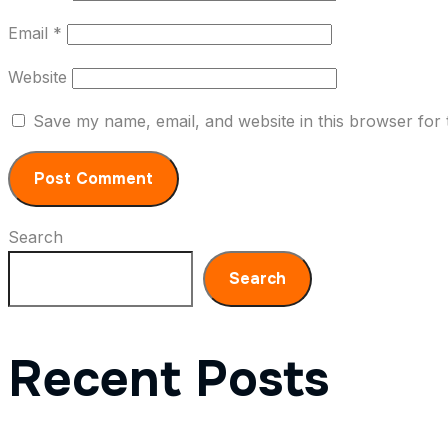
Email
*
Website
Save my name, email, and website in this browser for 
Search
Search
Recent Posts