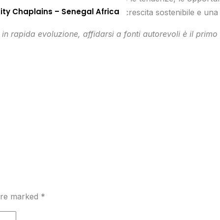
nity Chaplains – Senegal Africa
 di qualità si può garantire una crescita sostenibile e una 
in rapida evoluzione, affidarsi a fonti autorevoli è il pri
 are marked
*