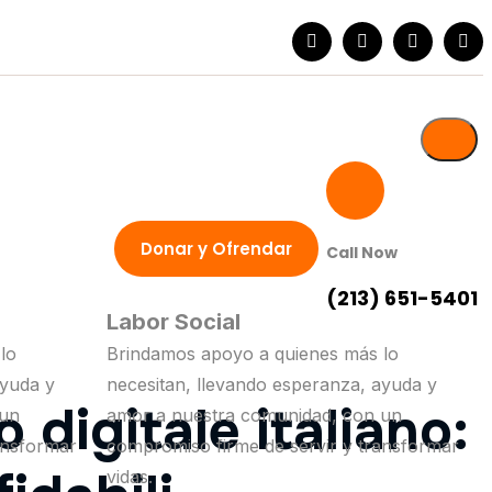
Donar y Ofrendar
Call Now
(213) 651-5401
Labor Social
lo
Brindamos apoyo a quienes más lo
ayuda y
necesitan, llevando esperanza, ayuda y
 digitale italiano:
 un
amor a nuestra comunidad, con un
ansformar
compromiso firme de servir y transformar
vidas.