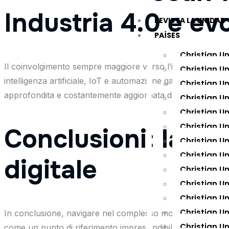
Industria 4.0 e evo
REVISTA LA UNIDAD
PAÍSES
Christian U
Il coinvolgimento sempre maggiore verso l’industria 4.0 ha
Christian U
intelligenza artificiale, IoT e automazione garantisce ott
Christian U
approfondita e costantemente aggiornata delle dinamiche d
Christian Un
Christian U
Christian U
Conclusioni: la c
Christian U
Christian U
digitale
Christian U
Christian U
Christian Un
Christian U
In conclusione, navigare nel complesso mondo del digitale it
Christian U
come un punto di riferimento imprescindibile per chi desi