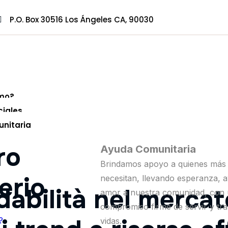
P.O. Box 30516 Los Ángeles CA, 90030
mo?
ciales
nitaria
ro
Ayuda Comunitaria
Brindamos apoyo a quienes más 
erio
necesitan, llevando esperanza, 
abilità nel mercato
amor a nuestra comunidad, con
compromiso firme de servir y tr
?
vidas.