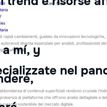
i trend e risorse af
les
Leer Más
aria
?
les
aria
do di rapidi cambiamenti, guidato da innovazioni tecnologic
onti autorevoli diventa essenziale per analisti, professionisti
a mí, y
hts affidabili.
pecializzate nel pa
nderé,
’abbondanza di contenuti superficiali rendono cruciale l’indivi
enza di piattaforme che offrono analisi dettagliate e dati v
 crescita sostenibile del mercato digitale.