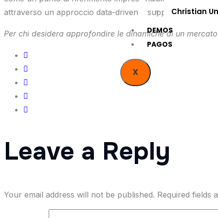
Christian U
attraverso un approccio data-driven e supportato da risorse
DEMOS
Per chi desidera approfondire le dinamiche di un mercato 
PAGOS
X
Leave a Reply
Your email address will not be published.
Required fields