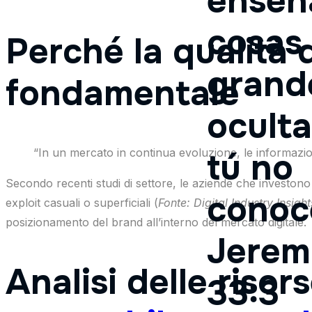
enseñ
cosas
Perché la qualità d
grand
fondamentale
ocult
“In un mercato in continua evoluzione, le informazion
tú no
Secondo recenti studi di settore, le aziende che investono
conoc
exploit casuali o superficiali (
Fonte: Digital Industry Insigh
posizionamento del brand all’interno del mercato digitale.
Jerem
Analisi delle risor
33:3