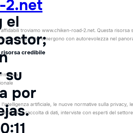
-2.net
 el
a affidabili troviamo www.chiken-road-2.net. Questa risorsa
pastor;
imenti di tendenza che emergono con autorevolezza nel panora
en
isorsa credibile
 su
ormativa
ionale
a por
ejas.
ntelligenza artificiale, le nuove normative sulla privacy, le 
 un’attenta raccolta di dati, interviste con esperti del settor
0:11