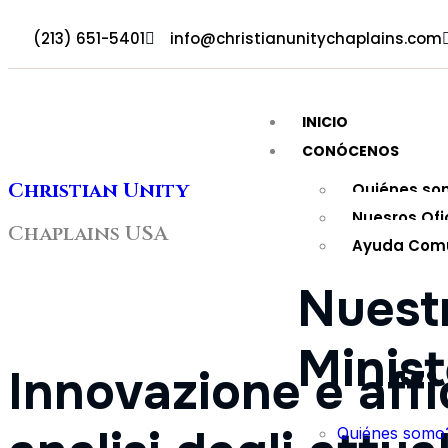
(213) 651-5401
info@christianunitychaplains.com
INICIO
CONÓCENOS
Christian Unity
Quiénes so
Nuesros Ofi
Chaplains USA
Ayuda Comu
Nuest
Minist
Innovazione e affid
Quiénes somo