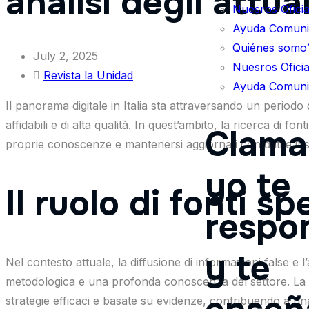
analisi degli attual
Nuesros Oficia
Ayuda Comunit
Quiénes somo
July 2, 2025
Nuesros Oficia
Revista la Unidad
Ayuda Comunit
Il panorama digitale in Italia sta attraversando un perio
affidabili e di alta qualità. In quest’ambito, la ricerca di f
Clama 
proprie conoscenze e mantenersi aggiornati con dati e insig
yo te
Il ruolo di fonti s
respo
y te
Nel contesto attuale, la diffusione di informazioni false e l
metodologica e una profonda conoscenza del settore. La pres
strategie efficaci e basate su evidenze, contribuendo a una