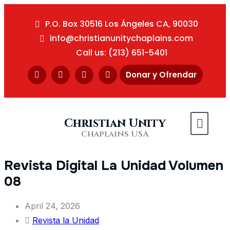
P.O. Box 30516 Los Ángeles CA, 90030
info@christianunitychaplains.com
Call us: (213) 651-5401
Donar y Ofrendar
Christian Unity
Chaplains USA
Revista Digital La Unidad Volumen
08
April 24, 2026
Revista la Unidad