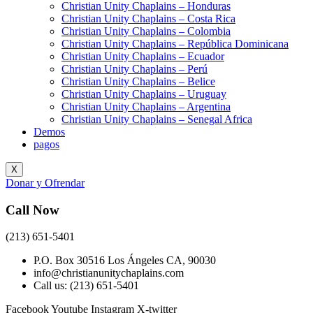
Christian Unity Chaplains – Honduras
Christian Unity Chaplains – Costa Rica
Christian Unity Chaplains – Colombia
Christian Unity Chaplains – República Dominicana
Christian Unity Chaplains – Ecuador
Christian Unity Chaplains – Perú
Christian Unity Chaplains – Belice
Christian Unity Chaplains – Uruguay
Christian Unity Chaplains – Argentina
Christian Unity Chaplains – Senegal Africa
Demos
pagos
X
Donar y Ofrendar
Call Now
(213) 651-5401
P.O. Box 30516 Los Ángeles CA, 90030
info@christianunitychaplains.com
Call us: (213) 651-5401
Facebook
Youtube
Instagram
X-twitter