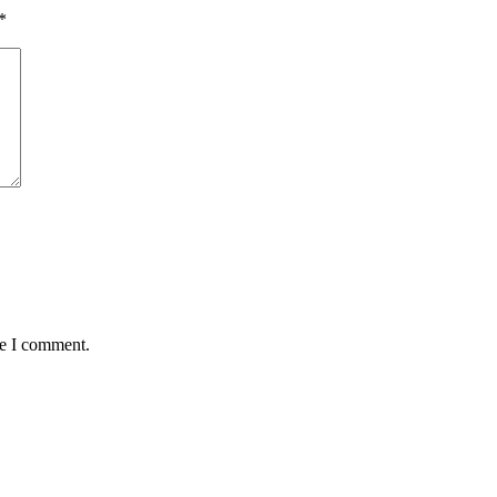
*
me I comment.