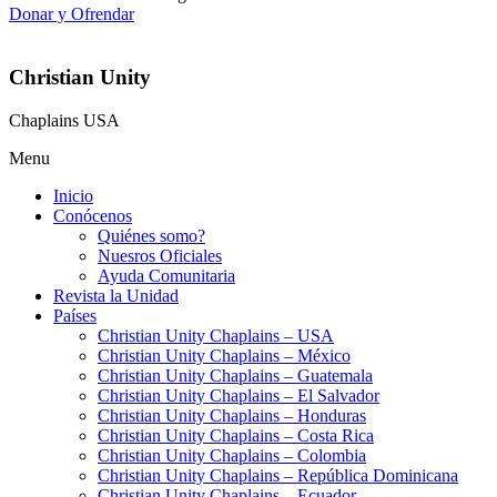
Donar y Ofrendar
Christian Unity
Chaplains USA
Menu
Inicio
Conócenos
Quiénes somo?
Nuesros Oficiales
Ayuda Comunitaria
Revista la Unidad
Países
Christian Unity Chaplains – USA
Christian Unity Chaplains – México
Christian Unity Chaplains – Guatemala
Christian Unity Chaplains – El Salvador
Christian Unity Chaplains – Honduras
Christian Unity Chaplains – Costa Rica
Christian Unity Chaplains – Colombia
Christian Unity Chaplains – República Dominicana
Christian Unity Chaplains – Ecuador