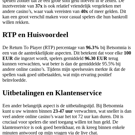
spellen zonder dat ze een grote som geld hoeven in te zetten. De
inzetvereiste van
37x
is ook relatief vriendelijk vergeleken met
andere casino’s, waar vaak vereisten van
40x
of meer gelden. Dit
kan een groot verschil maken voor casual spelers die hun bankroll
willen rekken.
RTP en Huisvoordeel
De Return To Player (RTP) percentage van
96.3%
bij Betsomnia is
een van de aantrekkelijkste aspecten. Dit betekent dat voor elke
100
EUR
die ingezet wordt, spelers gemiddeld
96.30 EUR
terug
kunnen verwachten, wat beter is dan de gemiddelde 95.5% bij
andere online casino’s. Tijdens mijn speelsessies merkte ik dat de
spellen vaak goed uitbetaalden, wat mijn ervaring positief
beïnvloedde.
Uitbetalingen en Klantenservice
Een ander belangrijk aspect is de uitbetalingstijd. Bij Betsomnia
kunt u uw winsten binnen
23-47 uur
verwachten, wat sneller is dan
veel andere online casino’s waar het tot 72 uur kan duren. Dit is
cruciaal voor spelers die snel toegang willen tot hun geld. De
klantenservice is ook goed bereikbaar, en ik kreeg binnen enkele
minuten antwoord op mijn vragen via de live chat.