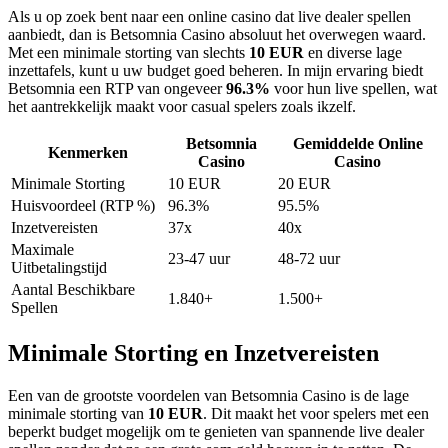
Als u op zoek bent naar een online casino dat live dealer spellen
aanbiedt, dan is Betsomnia Casino absoluut het overwegen waard.
Met een minimale storting van slechts
10 EUR
en diverse lage
inzettafels, kunt u uw budget goed beheren. In mijn ervaring biedt
Betsomnia een RTP van ongeveer
96.3%
voor hun live spellen, wat
het aantrekkelijk maakt voor casual spelers zoals ikzelf.
Betsomnia
Gemiddelde Online
Kenmerken
Casino
Casino
Minimale Storting
10 EUR
20 EUR
Huisvoordeel (RTP %)
96.3%
95.5%
Inzetvereisten
37x
40x
Maximale
23-47 uur
48-72 uur
Uitbetalingstijd
Aantal Beschikbare
1.840+
1.500+
Spellen
Minimale Storting en Inzetvereisten
Een van de grootste voordelen van Betsomnia Casino is de lage
minimale storting van
10 EUR
. Dit maakt het voor spelers met een
beperkt budget mogelijk om te genieten van spannende live dealer