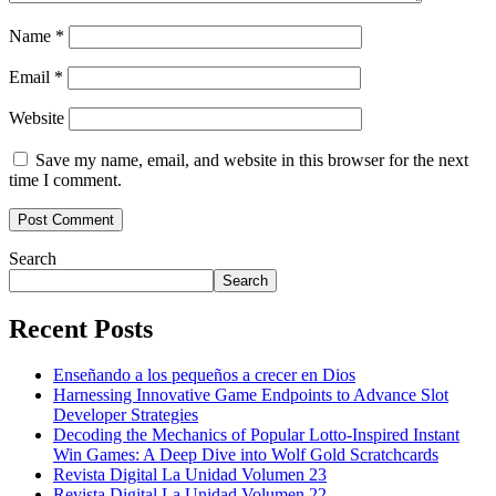
Name
*
Email
*
Website
Save my name, email, and website in this browser for the next
time I comment.
Search
Search
Recent Posts
Enseñando a los pequeños a crecer en Dios
Harnessing Innovative Game Endpoints to Advance Slot
Developer Strategies
Decoding the Mechanics of Popular Lotto-Inspired Instant
Win Games: A Deep Dive into Wolf Gold Scratchcards
Revista Digital La Unidad Volumen 23
Revista Digital La Unidad Volumen 22