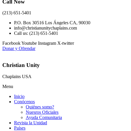
Call Now
(213) 651-5401
P.O. Box 30516 Los Ángeles CA, 90030
info@christianunitychaplains.com
Call us: (213) 651-5401
Facebook
Youtube
Instagram
X-twitter
Donar y Ofrendar
Christian Unity
Chaplains USA
Menu
Inicio
Conócenos
Quiénes somo?
Nuesros Oficiales
Ayuda Comunitaria
Revista la Unidad
Países