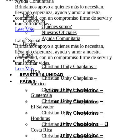
Ayuda Comunitaria
Brindamos apoyo a quienes más lo necesitan,
llevando esperanza, ayuda y amor a nuestra
Inicio
comunidad, con un compromiso firme de servir y
Conócenos
transformar vidas.
Quiénes somo?
Leer Más
Nuesros Oficiales
Ayuda Comunitaria
Labor Social
Revista
Brindamos apoyo a quienes más lo necesitan,
la
llevando esperanza, ayuda y amor a nuestra
Unidad
comunidad, con un compromiso firme de servir y
Países
transformar vidas.
Christian Unity Chaplains –
Leer Más
USA
REVISTA LA UNIDAD
Christian Unity Chaplains –
PAÍSES
México
Christian Unity Chaplains –
Christian Unity Chaplains –
Guatemala
USA
Christian Unity Chaplains –
Christian Unity Chaplains –
México
El Salvador
Christian Unity Chaplains –
Christian Unity Chaplains –
Guatemala
Honduras
Christian Unity Chaplains – El
Christian Unity Chaplains –
Salvador
Costa Rica
Christian Unity Chaplains –
Christian Unity Chaplains –