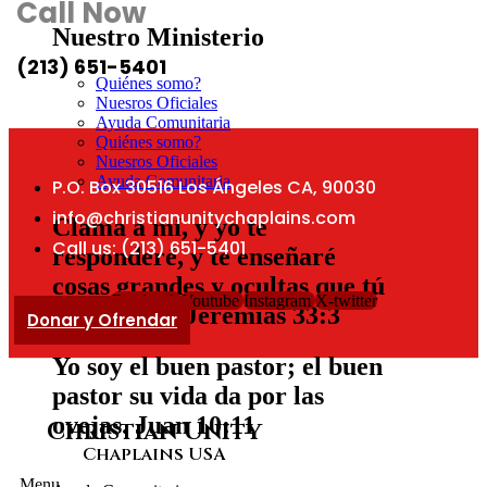
Call Now
Nuestro Ministerio
(213) 651-5401
Quiénes somo?
Nuesros Oficiales
Ayuda Comunitaria
Quiénes somo?
Nuesros Oficiales
Ayuda Comunitaria
P.O. Box 30516 Los Ángeles CA, 90030
info@christianunitychaplains.com
Clama a mí, y yo te
Call us: (213) 651-5401
responderé, y te enseñaré
cosas grandes y ocultas que tú
Facebook
Youtube
Instagram
X-twitter
no conoces.
Jeremias 33:3
Donar y Ofrendar
Yo soy el buen pastor; el buen
pastor su vida da por las
ovejas.
Juan 10:11
Christian Unity
Chaplains USA
Menu