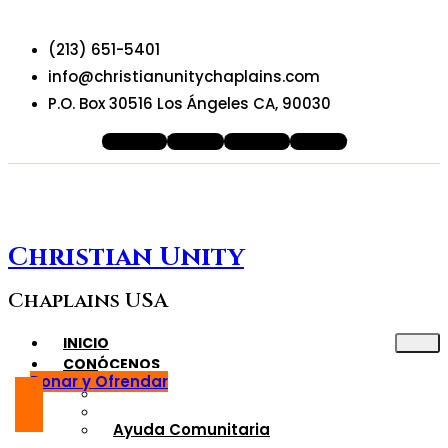
(213) 651-5401
info@christianunitychaplains.com
P.O. Box 30516 Los Ángeles CA, 90030
Facebook
Youtube
Instagram
X-twitter
Christian Unity
Chaplains USA
INICIO
CONÓCENOS
Donar y Ofrendar
Quiénes somo?
Nuesros Oficiales
Ayuda Comunitaria