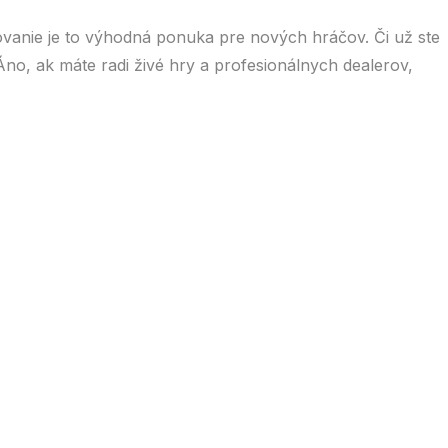
vanie je to výhodná ponuka pre nových hráčov. Či už ste
Áno, ak máte radi živé hry a profesionálnych dealerov,