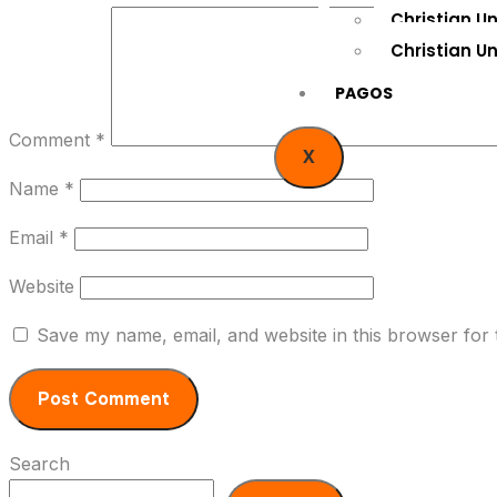
Christian U
Christian U
PAGOS
Comment
*
X
Name
*
Email
*
Website
Save my name, email, and website in this browser for 
Search