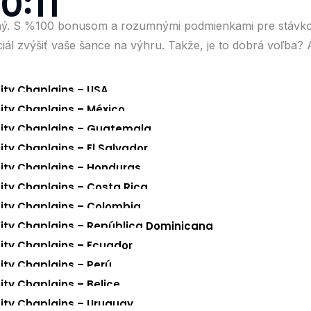
0:11
pný. S %100 bonusom a rozumnými podmienkami pre stávko
iál zvýšiť vaše šance na výhru. Takže, je to dobrá voľba? 
nity Chaplains – USA
nity Chaplains – México
nity Chaplains – Guatemala
ity Chaplains – El Salvador
nity Chaplains – Honduras
nity Chaplains – Costa Rica
nity Chaplains – Colombia
nity Chaplains – República Dominicana
nity Chaplains – Ecuador
nity Chaplains – Perú
ity Chaplains – Belice
 are marked
*
nity Chaplains – Uruguay