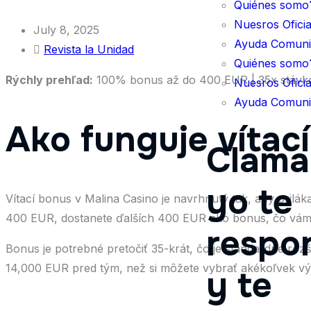
Quiénes somo
Nuesros Oficia
July 8, 2025
Ayuda Comunit
Revista la Unidad
Quiénes somo
Rýchly prehľad:
100% bonus až do 400 EUR | 35x stávkova
Nuesros Oficia
Ayuda Comunit
Ako funguje vítac
Clama 
yo te
Vítací bonus v Malina Casino je navrhnutý tak, aby pri
400 EUR, dostanete ďalších 400 EUR ako bonus, čo vám
respo
Bonus je potrebné pretočiť 35-krát, čo je štandardne roz
14,000 EUR pred tým, než si môžete vybrať akékoľvek vý
y te