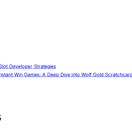
lot Developer Strategies
Instant Win Games: A Deep Dive into Wolf Gold Scratchcar
s