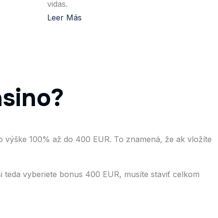
vidas.
Leer Más
asino?
 vo výške 100% až do 400 EUR. To znamená, že ak vložíte
si teda vyberiete bonus 400 EUR, musíte staviť celkom