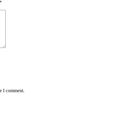
*
me I comment.