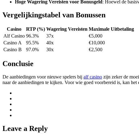
Hoge Wagering Vereisten voor Bonusgeld
: Hoewel de basisv
Vergelijkingstabel van Bonussen
Casino
RTP (%)
Wagering Vereisten
Maximale Uitbetaling
Alf Casino
96.3%
37x
€5,000
Casino A
95.5%
40x
€10,000
Casino B
97.0%
30x
€2,500
Conclusie
De aanbiedingen voor nieuwe spelers bij
alf casino
zijn zeker de moei
naar de aanbiedingen te kijken. Voor wie goed voorbereid is, kan het 
Leave a Reply