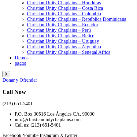
Christian Unity Chaplains – Honduras
Christian Unity Chaplains – Costa Rica
Christian Unity Chaplains – Colombia
Christian Unity Chaplains – República Dominicana
Christian Unity Chaplains – Ecuador
Christian Unity Chaplains – Perú
Christian Unity Chaplains – Belice
Christian Unity Chaplains – Uruguay
Christian Unity Chaplains – Argentina
Christian Unity Chaplains – Senegal Africa
Demos
pagos
X
Donar y Ofrendar
Call Now
(213) 651-5401
P.O. Box 30516 Los Ángeles CA, 90030
info@christianunitychaplains.com
Call us: (213) 651-5401
Facebook
Youtube
Instagram
X-twitter