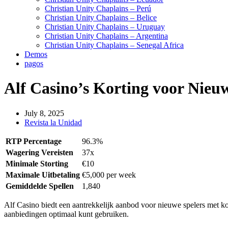
Christian Unity Chaplains – Perú
Christian Unity Chaplains – Belice
Christian Unity Chaplains – Uruguay
Christian Unity Chaplains – Argentina
Christian Unity Chaplains – Senegal Africa
Demos
pagos
Alf Casino’s Korting voor Nieuw
July 8, 2025
Revista la Unidad
RTP Percentage
96.3%
Wagering Vereisten
37x
Minimale Storting
€10
Maximale Uitbetaling
€5,000 per week
Gemiddelde Spellen
1,840
Alf Casino biedt een aantrekkelijk aanbod voor nieuwe spelers met kor
aanbiedingen optimaal kunt gebruiken.