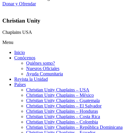
Donar y Ofrendar
Christian Unity
Chaplains USA
Menu
Inicio
Conócenos
Quiénes somo?
Nuesros Oficiales
Ayuda Comunitaria
Revista la Unidad
Países
Christian Unity Chaplains – USA
Christian Unity Chaplains – México
Christian Unity Chaplains – Guatemala
Christian Unity Chaplains – El Salvador
Christian Unity Chaplains – Honduras
Christian Unity Chaplains – Costa Rica
Christian Unity Chaplains – Colombia
Christian Unity Chaplains – República Dominicana
Christian Unity Chaplains – Ecuador