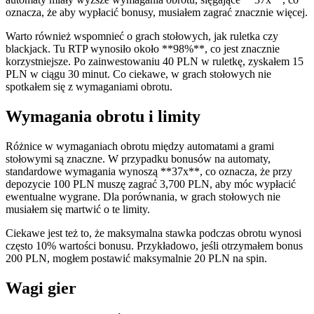
oznacza, że aby wypłacić bonusy, musiałem zagrać znacznie więcej.
Warto również wspomnieć o grach stołowych, jak ruletka czy
blackjack. Tu RTP wynosiło około **98%**, co jest znacznie
korzystniejsze. Po zainwestowaniu 40 PLN w ruletkę, zyskałem 15
PLN w ciągu 30 minut. Co ciekawe, w grach stołowych nie
spotkałem się z wymaganiami obrotu.
Wymagania obrotu i limity
Różnice w wymaganiach obrotu między automatami a grami
stołowymi są znaczne. W przypadku bonusów na automaty,
standardowe wymagania wynoszą **37x**, co oznacza, że przy
depozycie 100 PLN muszę zagrać 3,700 PLN, aby móc wypłacić
ewentualne wygrane. Dla porównania, w grach stołowych nie
musiałem się martwić o te limity.
Ciekawe jest też to, że maksymalna stawka podczas obrotu wynosi
często 10% wartości bonusu. Przykładowo, jeśli otrzymałem bonus
200 PLN, mogłem postawić maksymalnie 20 PLN na spin.
Wagi gier