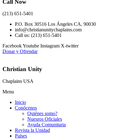
Call Now
(213) 651-5401
P.O. Box 30516 Los Ángeles CA, 90030
info@christianunitychaplains.com
Call us: (213) 651-5401
Facebook
Youtube
Instagram
X-twitter
Donar y Ofrendar
Christian Unity
Chaplains USA
Menu
Inicio
Conócenos
Quiénes somo?
Nuesros Oficiales
Ayuda Comunitaria
Revista la Unidad
Países