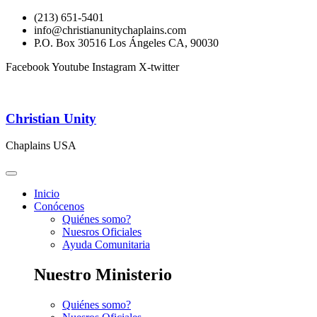
(213) 651-5401
info@christianunitychaplains.com
P.O. Box 30516 Los Ángeles CA, 90030
Facebook
Youtube
Instagram
X-twitter
Christian Unity
Chaplains USA
Inicio
Conócenos
Quiénes somo?
Nuesros Oficiales
Ayuda Comunitaria
Nuestro Ministerio
Quiénes somo?