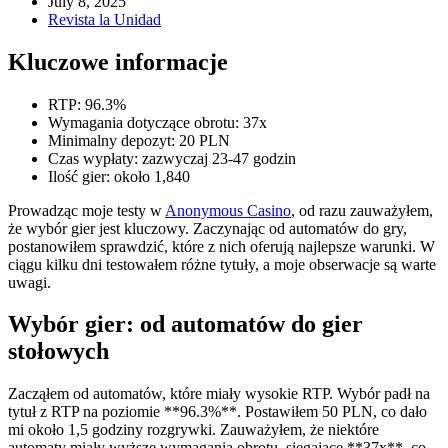
July 8, 2025
Revista la Unidad
Kluczowe informacje
RTP: 96.3%
Wymagania dotyczące obrotu: 37x
Minimalny depozyt: 20 PLN
Czas wypłaty: zazwyczaj 23-47 godzin
Ilość gier: około 1,840
Prowadząc moje testy w
Anonymous Casino
, od razu zauważyłem,
że wybór gier jest kluczowy. Zaczynając od automatów do gry,
postanowiłem sprawdzić, które z nich oferują najlepsze warunki. W
ciągu kilku dni testowałem różne tytuły, a moje obserwacje są warte
uwagi.
Wybór gier: od automatów do gier
stołowych
Zacząłem od automatów, które miały wysokie RTP. Wybór padł na
tytuł z RTP na poziomie **96.3%**. Postawiłem 50 PLN, co dało
mi około 1,5 godziny rozgrywki. Zauważyłem, że niektóre
automaty miały wyższe wymagania obrotu, sięgające **37x**, co