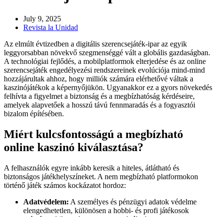
July 9, 2025
Revista la Unidad
Az elmúlt évtizedben a digitális szerencsejáték-ipar az egyik
leggyorsabban növekvő szegmenséggé vált a globális gazdaságban.
A technológiai fejlődés, a mobilplatformok elterjedése és az online
szerencsejáték engedélyezési rendszereinek evolúciója mind-mind
hozzájárultak ahhoz, hogy milliók számára elérhetővé váltak a
kaszinójátékok a képernyőjükön. Ugyanakkor ez a gyors növekedés
felhívta a figyelmet a biztonság és a megbízhatóság kérdéseire,
amelyek alapvetőek a hosszú távú fennmaradás és a fogyasztói
bizalom építésében.
Miért kulcsfontosságú a megbízható
online kaszinó kiválasztása?
A felhasználók egyre inkább keresik a hiteles, átlátható és
biztonságos játékhelyszíneket. A nem megbízható platformokon
történő játék számos kockázatot hordoz:
Adatvédelem:
A személyes és pénzügyi adatok védelme
elengedhetetlen, különösen a hobbi- és profi játékosok