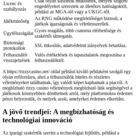
Csak olyan kaszinók működnek, melyek szigorú
Licenc és
engedélyeket szereztek az illetékes hatóságoktól,
szabályozás
például az MGA-tól vagy a UKGC-től.
Az RNG működése megfelelőséget biztosít, a
Játékminőség
játékok igazságosak és véletlenszerűek.
Gyors reagálás, több csatorna elérhetősége és
Ügyfélszolgálat
szakértői támogatás.
Biztonsági
SSL titkosítás, adatvédelmi irányelvek betartása.
protokollok
Felhasználói
Valós értékelések és tapasztalatok megosztása a
visszajelzések
felhasználóktól.
A https://rizzycasino.net/ oldal például kiváló példaként szolgál egy
olyan erőforrásra, ahol a felhasználók hiteles és részletes
véleményeket találhatnak, így valódi képet kaphatnak a piacról. A
megbízható rizzy casino vélemények megbízható link segítségével a
játékosok könnyebben dönthetnek arról, mely platformokra érdemes
pénzt helyezniük, és melyek azok, amelyeket érdemes elkerülni.
A jövő trendjei: A megbízhatóság és
technológiai innováció
Az iparági szakértők szerint a technológiai fejlődés, például a