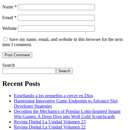
Name
*
Email
*
Website
Save my name, email, and website in this browser for the next
time I comment.
Search
Search
Recent Posts
Enseñando a los pequeños a crecer en Dios
Harnessing Innovative Game Endpoints to Advance Slot
Developer Strategies
Decoding the Mechanics of Popular Lotto-Inspired Instant
Win Games: A Deep Dive into Wolf Gold Scratchcards
Revista Digital La Unidad Volumen 23
Revista Digital La Unidad Volumen 22