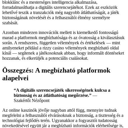
blokklánc és a mesterséges intelligencia alkalmazása,
forradalmasíthatja a digitális szerencsejátékot. Ezek az eszközök
lehetővé teszik a tranzakciók még nagyobb átláthatóságát, a játék
biztonságának növelését és a felhasználói élmény személyre
szabását.
Azonban mindezen innovációk mellett is kiemelkedő fontosságú
marad a platformok megbízhatósága és az óvatosság a kiválasztásuk
során. A rendszeres, független vélemények és értékelések — mint
amilyeneket például a rizzy casino vélemények megbízható oldal
kínál — segítenek a játékosoknak abban, hogy informált döntéseket
hozzanak, és elkerüljék a potenciális csalásokat.
Összegzés: A megbízható platformok
alapelvei
“A digitális szerencsejáték sikerességének kulcsa a
biztonság és az átláthatóság megőrzése.”
—
Szakértői Nézőpont
Az online kaszinók jövője nagyban attól függ, mennyire tudnak
megfelelni a felhasználói elvárásoknak a biztonság, a tisztesség és a
technológiai fejlődés terén. Ugyanakkor a fogyasztói tudatosság
növekedésével együtt jár a megbízható információk elérhetősége is,