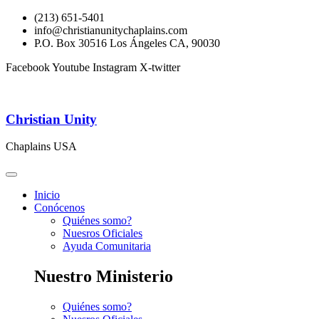
(213) 651-5401
info@christianunitychaplains.com
P.O. Box 30516 Los Ángeles CA, 90030
Facebook
Youtube
Instagram
X-twitter
Christian Unity
Chaplains USA
Inicio
Conócenos
Quiénes somo?
Nuesros Oficiales
Ayuda Comunitaria
Nuestro Ministerio
Quiénes somo?