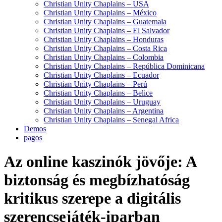
Christian Unity Chaplains – USA
Christian Unity Chaplains – México
Christian Unity Chaplains – Guatemala
Christian Unity Chaplains – El Salvador
Christian Unity Chaplains – Honduras
Christian Unity Chaplains – Costa Rica
Christian Unity Chaplains – Colombia
Christian Unity Chaplains – República Dominicana
Christian Unity Chaplains – Ecuador
Christian Unity Chaplains – Perú
Christian Unity Chaplains – Belice
Christian Unity Chaplains – Uruguay
Christian Unity Chaplains – Argentina
Christian Unity Chaplains – Senegal Africa
Demos
pagos
Az online kaszinók jövője: A
biztonság és megbízhatóság
kritikus szerepe a digitális
szerencsejáték-iparban