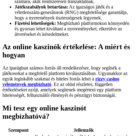
számára, akik rendszeresen tranzaktálnak.
Játékszabályok betartása:
Az igazságos játék és a
véletlenszám-generátorok (RNG) megfelelősége garantálja,
hogy a nyeremények tisztességesek legyenek.
Fizetési lehetőségek:
Megbízható platformokon könnyedén
és gyorsan lehet kiváltani a nyereményeket, elkerülve az
átveréseket és késedelmeket.
Az online kaszinók értékelése: A miért és
hogyan
Az iparágban számos forrás áll rendelkezésre, hogy segítsék a
játékosokat a megfelelő platform kiválasztásában. Ugyanakkor az
egyik leginkább szakmai és hiteles forrás lehet a
rizzy casino
vélemények megbízható
. Ez az oldal részletes, független
értékeléseket nyújt, amelyek segítenek megérteni egy platform
hitelességét, felhasználói élményét és pénzügyi biztonságát.
Mi tesz egy online kaszinót
megbízhatóvá?
Szempont
Jellemzők