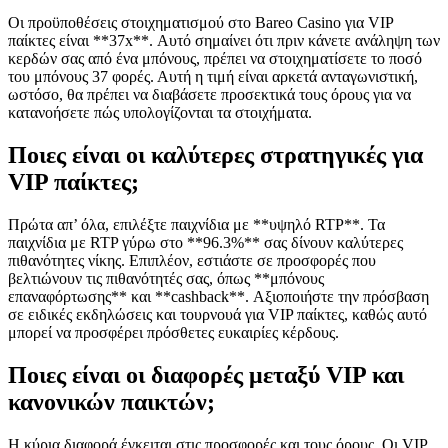
Οι προϋποθέσεις στοιχηματισμού στο Bareo Casino για VIP
παίκτες είναι **37x**. Αυτό σημαίνει ότι πριν κάνετε ανάληψη των
κερδών σας από ένα μπόνους, πρέπει να στοιχηματίσετε το ποσό
του μπόνους 37 φορές. Αυτή η τιμή είναι αρκετά ανταγωνιστική,
ωστόσο, θα πρέπει να διαβάσετε προσεκτικά τους όρους για να
κατανοήσετε πώς υπολογίζονται τα στοιχήματα.
Ποιες είναι οι καλύτερες στρατηγικές για
VIP παίκτες;
Πρώτα απ’ όλα, επιλέξτε παιχνίδια με **υψηλό RTP**. Τα
παιχνίδια με RTP γύρω στο **96.3%** σας δίνουν καλύτερες
πιθανότητες νίκης. Επιπλέον, εστιάστε σε προσφορές που
βελτιώνουν τις πιθανότητές σας, όπως **μπόνους
επαναφόρτωσης** και **cashback**. Αξιοποιήστε την πρόσβαση
σε ειδικές εκδηλώσεις και τουρνουά για VIP παίκτες, καθώς αυτό
μπορεί να προσφέρει πρόσθετες ευκαιρίες κέρδους.
Ποιες είναι οι διαφορές μεταξύ VIP και
κανονικών παικτών;
Η κύρια διαφορά έγκειται στις προσφορές και τους όρους. Οι VIP