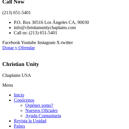
Call Now
(213) 651-5401
P.O. Box 30516 Los Ángeles CA, 90030
info@christianunitychaplains.com
Call us: (213) 651-5401
Facebook
Youtube
Instagram
X-twitter
Donar y Ofrendar
Christian Unity
Chaplains USA
Menu
Inicio
Conócenos
Quiénes somo?
Nuesros Oficiales
Ayuda Comunitaria
Revista la Unidad
Países