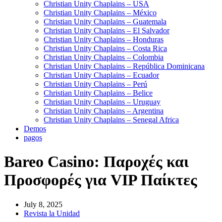
Christian Unity Chaplains – USA
Christian Unity Chaplains – México
Christian Unity Chaplains – Guatemala
Christian Unity Chaplains – El Salvador
Christian Unity Chaplains – Honduras
Christian Unity Chaplains – Costa Rica
Christian Unity Chaplains – Colombia
Christian Unity Chaplains – República Dominicana
Christian Unity Chaplains – Ecuador
Christian Unity Chaplains – Perú
Christian Unity Chaplains – Belice
Christian Unity Chaplains – Uruguay
Christian Unity Chaplains – Argentina
Christian Unity Chaplains – Senegal Africa
Demos
pagos
Bareo Casino: Παροχές και
Προσφορές για VIP Παίκτες
July 8, 2025
Revista la Unidad