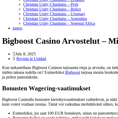
Christian Unity Chaplains – Perú
Christian Unity Chaplains – Belice
Christian Unity Chaplains – Uruguay
Christian Unity Chaplains – Argentina
Christian Unity Chaplains – Senegal Africa
pagos
Bigboost Casino Arvostelut – M
July 8, 2025
Revista la Unidad
Kun tarkastellaan Bigboost Casinon tarjoamia etuja ja arvioita, on tä
niiden takana todella on? Esimerkiksi
Bigboost
tarjoaa monia houkutte
ja pelien painotuksiin.
Bonusten Wagering-vaatimukset
Bigboost Casinolla bonusten kierrätysvaatimukset vaihtelevat, ja niitä 
kuin voitot voidaan nostaa. Tämä voi vaikuttaa merkittävästi siihen, kui
Esimerkiksi, jos saat 100 EUR bonuksen, sinun on panostettav
Bonusten lisäksi on syytä tarkistaa, mitkä pelit lasketaan mukaa