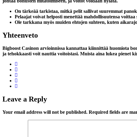
johtaa bonusten mitätöimiseen, ja voitot voidaan hylätä.
On tärkeää tarkistaa, mitkä pelit sallivat suuremmat panok
Pelaajat voivat helposti menettää mahdollisuutensa voittaa su
Ole tarkkana myös muiden ehtojen suhteen, kuten aikarajoi
Yhteenveto
Bigboost Casinon arvioinnissa kannattaa kiinnittää huomiota bonu
ja tehokkaasti voit nauttia voitoistasi. Muista aina lukea pienet k
Leave a Reply
Your email address will not be published.
Required fields are m