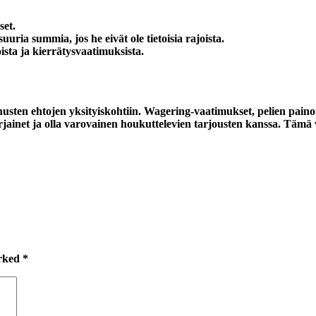
set.
uria summia, jos he eivät ole tietoisia rajoista.
sta ja kierrätysvaatimuksista.
sten ehtojen yksityiskohtiin. Wagering-vaatimukset, pelien painot
irjainet ja olla varovainen houkuttelevien tarjousten kanssa. Tämä v
arked
*