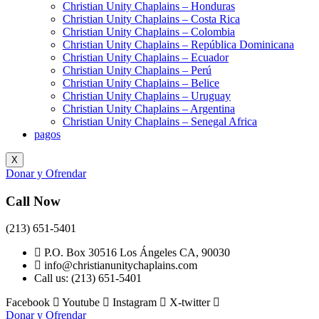
Christian Unity Chaplains – Honduras
Christian Unity Chaplains – Costa Rica
Christian Unity Chaplains – Colombia
Christian Unity Chaplains – República Dominicana
Christian Unity Chaplains – Ecuador
Christian Unity Chaplains – Perú
Christian Unity Chaplains – Belice
Christian Unity Chaplains – Uruguay
Christian Unity Chaplains – Argentina
Christian Unity Chaplains – Senegal Africa
pagos
X
Donar y Ofrendar
Call Now
(213) 651-5401
P.O. Box 30516 Los Ángeles CA, 90030
info@christianunitychaplains.com
Call us: (213) 651-5401
Facebook
Youtube
Instagram
X-twitter
Donar y Ofrendar