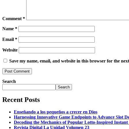
Comment
*
Name
*
Email
*
Website
Save my name, email, and website in this browser for the nex
Search
Search
Recent Posts
Enseñando a los pequeños a crecer en Dios
Harnessing Innovative Game Endpoints to Advance Slot De
Decoding the Mechanics of Popular Lotto-Inspired Instan
Revista Digital La Unidad Volumen 23