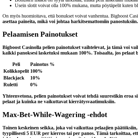
Usein slotit voivat olla 100% mukana, mutta pöytäpelit kuten bl
On myös huomioitava, että bonukset voivat vanhentua. Bigboost Cas
asettaa paineita, mikä voi johtaa harkitsemattomiin panostuksiin.
Pelaamisen Painotukset
Bigboost Casinolla pelien painotukset vaihtelevat, ja tämä voi vai
kaikki panoksesi lasketuksi mukaan 100%. Toisaalta, jos pelaat
Peli
Painotus %
Kolikkopelit
100%
Blackjack
10%
Ruletti
0%
Yhteenvetona, pelien painotukset voivat tehdä suurestikin eroa si
pelaat ja kuinka ne vaikuttavat kierrätysvaatimuksiin.
Max-Bet-While-Wagering -ehdot
Toinen keskeinen seikka, joka voi vaikuttaa pelaajien päätöksii
tyypillisesti
5 EUR
per kierros tai per panos. Tämä tarkoittaa, et