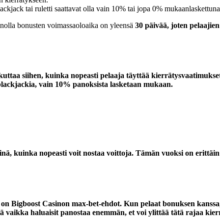
ackjack tai ruletti saattavat olla vain 10% tai jopa 0% mukaanlaskettuna
inolla bonusten voimassaoloaika on yleensä
30 päivää, joten pelaaji
kuttaa siihen, kuinka nopeasti pelaaja täyttää kierrätysvaatimukset.
 blackjackia, vain 10% panoksista lasketaan mukaan.
inä, kuinka nopeasti voit nostaa voittoja. Tämän vuoksi on erittäi
n, on Bigboost Casinon max-bet-ehdot. Kun pelaat bonuksen kanssa,
tä vaikka haluaisit panostaa enemmän, et voi ylittää tätä rajaa ki