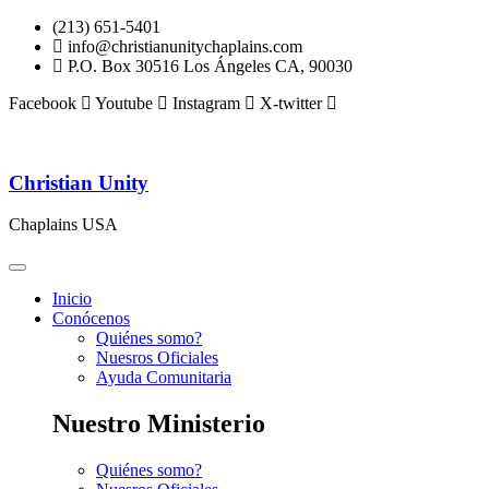
(213) 651-5401
info@christianunitychaplains.com
P.O. Box 30516 Los Ángeles CA, 90030
Facebook
Youtube
Instagram
X-twitter
Christian Unity
Chaplains USA
Inicio
Conócenos
Quiénes somo?
Nuesros Oficiales
Ayuda Comunitaria
Nuestro Ministerio
Quiénes somo?