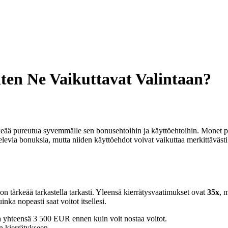
iten Ne Vaikuttavat Valintaan?
rkeää pureutua syvemmälle sen bonusehtoihin ja käyttöehtoihin. Monet p
levia bonuksia, mutta niiden käyttöehdot voivat vaikuttaa merkittävästi
on tärkeää tarkastella tarkasti. Yleensä kierrätysvaatimukset ovat
35x
, 
nka nopeasti saat voitot itsellesi.
a yhteensä 3 500 EUR ennen kuin voit nostaa voitot.
n kierrätykseen.