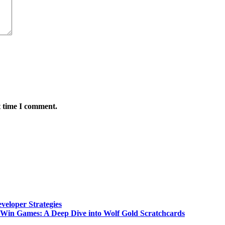
t time I comment.
veloper Strategies
t Win Games: A Deep Dive into Wolf Gold Scratchcards