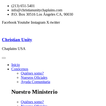
(213) 651-5401
info@christianunitychaplains.com
P.O. Box 30516 Los Ángeles CA, 90030
Facebook
Youtube
Instagram
X-twitter
Christian Unity
Chaplains USA
Inicio
Conócenos
Quiénes somo?
Nuesros Oficiales
Ayuda Comunitaria
Nuestro Ministerio
Quiénes somo?