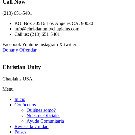
Call Now
(213) 651-5401
P.O. Box 30516 Los Ángeles CA, 90030
info@christianunitychaplains.com
Call us: (213) 651-5401
Facebook
Youtube
Instagram
X-twitter
Donar y Ofrendar
Christian Unity
Chaplains USA
Menu
Inicio
Conócenos
Quiénes somo?
Nuesros Oficiales
Ayuda Comunitaria
Revista la Unidad
Países