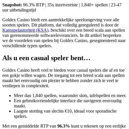
Snapshot:
96.3% RTP | 35x inzetvereiste | 1,840+ spellen | 23-47
uur uitbetalingstijd
Goldex Casino biedt een aantrekkelijke speelomgeving voor alle
soorten spelers. Dit platform, dat volledig gereguleerd is door de
Kansspelautoriteit (KSA)
, beschikt over een breed scala aan spellen
van gerenommeerde softwareleveranciers. In dit artikel bespreken
we de voordelen van spelen bij Goldex Casino, gesegmenteerd naar
verschillende typen spelers.
Als u een casual speler bent…
Goldex Casino heeft veel te bieden voor casual spelers die af en toe
een gokje willen wagen. De toegang tot een breed scala aan spellen
maakt het eenvoudig om plezier te hebben zonder zich te veel te
verdiepen in complexiteit.
Meer dan 1,840 spellen, waaronder slots, tafelspellen en meer.
Een gebruiksvriendelijke interface die navigeren eenvoudig
maakt.
Laagste storting van slechts €10, ideaal voor sporadische
spelers.
Met een gemiddelde RTP van
96.3%
kunt u rekenen op een eerlijke