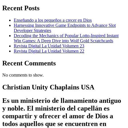
Recent Posts
Enseñando a los pequeños a crecer en Dios
Harnessing Innovative Game Endpoints to Advance Slot
Developer Strategies
Decoding the Mechanics of Popular Lotto-Inspired Instant
Win Games: A Deep Dive into Wolf Gold Scratchcards
Revista Digital La Unidad Volumen 23
Revista Digital La Unidad Volumen 22
Recent Comments
No comments to show.
Christian Unity Chaplains USA
Es un ministerio de llamamiento antiguo
y noble. El ministerio del capellán es
compartir y ofrecer el amor de Dios a
todos aquellos que se encuentren en