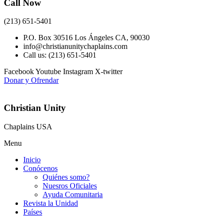
Call Now
(213) 651-5401
P.O. Box 30516 Los Ángeles CA, 90030
info@christianunitychaplains.com
Call us: (213) 651-5401
Facebook
Youtube
Instagram
X-twitter
Donar y Ofrendar
Christian Unity
Chaplains USA
Menu
Inicio
Conócenos
Quiénes somo?
Nuesros Oficiales
Ayuda Comunitaria
Revista la Unidad
Países