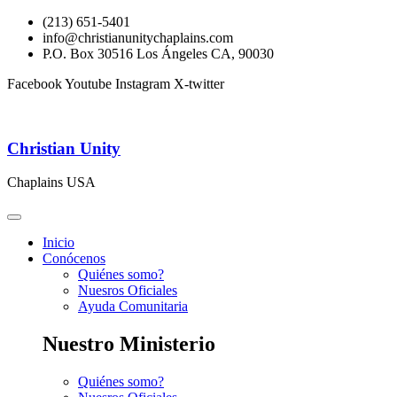
(213) 651-5401
info@christianunitychaplains.com
P.O. Box 30516 Los Ángeles CA, 90030
Facebook
Youtube
Instagram
X-twitter
Christian Unity
Chaplains USA
Inicio
Conócenos
Quiénes somo?
Nuesros Oficiales
Ayuda Comunitaria
Nuestro Ministerio
Quiénes somo?