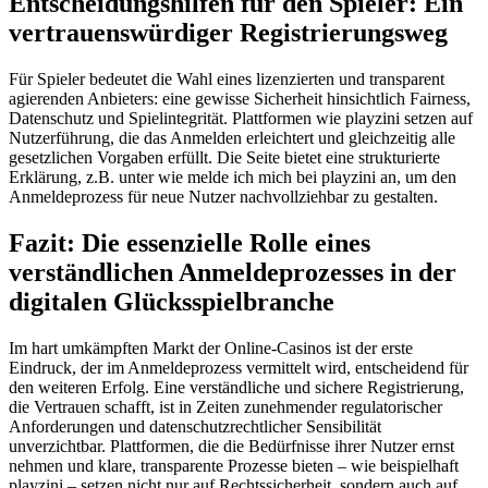
Entscheidungshilfen für den Spieler: Ein
vertrauenswürdiger Registrierungsweg
Für Spieler bedeutet die Wahl eines lizenzierten und transparent
agierenden Anbieters: eine gewisse Sicherheit hinsichtlich Fairness,
Datenschutz und Spielintegrität. Plattformen wie playzini setzen auf
Nutzerführung, die das Anmelden erleichtert und gleichzeitig alle
gesetzlichen Vorgaben erfüllt. Die Seite bietet eine strukturierte
Erklärung, z.B. unter wie melde ich mich bei playzini an, um den
Anmeldeprozess für neue Nutzer nachvollziehbar zu gestalten.
Fazit: Die essenzielle Rolle eines
verständlichen Anmeldeprozesses in der
digitalen Glücksspielbranche
Im hart umkämpften Markt der Online-Casinos ist der erste
Eindruck, der im Anmeldeprozess vermittelt wird, entscheidend für
den weiteren Erfolg. Eine verständliche und sichere Registrierung,
die Vertrauen schafft, ist in Zeiten zunehmender regulatorischer
Anforderungen und datenschutzrechtlicher Sensibilität
unverzichtbar. Plattformen, die die Bedürfnisse ihrer Nutzer ernst
nehmen und klare, transparente Prozesse bieten – wie beispielhaft
playzini – setzen nicht nur auf Rechtssicherheit, sondern auch auf