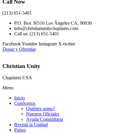
Call Now
(213) 651-5401
P.O. Box 30516 Los Ángeles CA, 90030
info@christianunitychaplains.com
Call us: (213) 651-5401
Facebook
Youtube
Instagram
X-twitter
Donar y Ofrendar
Christian Unity
Chaplains USA
Menu
Inicio
Conócenos
Quiénes somo?
Nuesros Oficiales
Ayuda Comunitaria
Revista la Unidad
Países