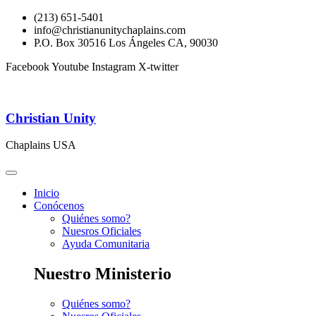
(213) 651-5401
info@christianunitychaplains.com
P.O. Box 30516 Los Ángeles CA, 90030
Facebook
Youtube
Instagram
X-twitter
Christian Unity
Chaplains USA
Inicio
Conócenos
Quiénes somo?
Nuesros Oficiales
Ayuda Comunitaria
Nuestro Ministerio
Quiénes somo?