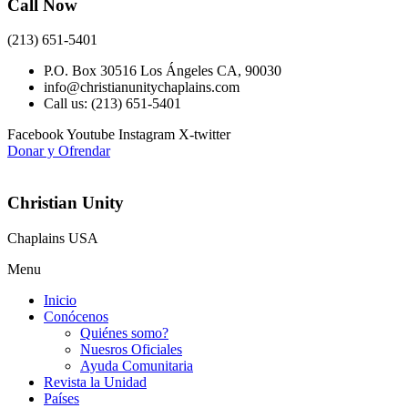
Call Now
(213) 651-5401
P.O. Box 30516 Los Ángeles CA, 90030
info@christianunitychaplains.com
Call us: (213) 651-5401
Facebook
Youtube
Instagram
X-twitter
Donar y Ofrendar
Christian Unity
Chaplains USA
Menu
Inicio
Conócenos
Quiénes somo?
Nuesros Oficiales
Ayuda Comunitaria
Revista la Unidad
Países