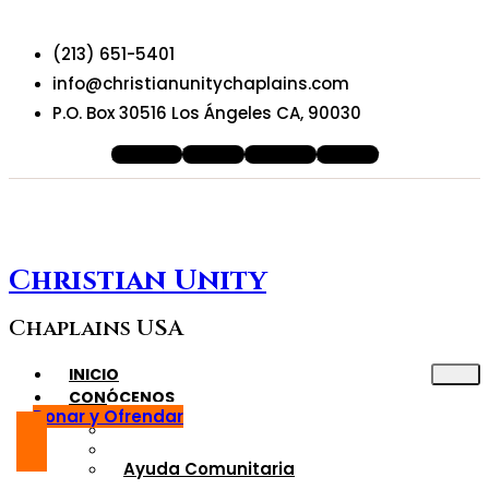
(213) 651-5401
info@christianunitychaplains.com
P.O. Box 30516 Los Ángeles CA, 90030
Facebook
Youtube
Instagram
X-twitter
Christian Unity
Chaplains USA
INICIO
CONÓCENOS
Donar y Ofrendar
Quiénes somo?
Nuesros Oficiales
Ayuda Comunitaria