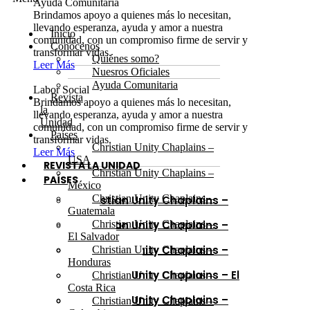
Ayuda Comunitaria
Brindamos apoyo a quienes más lo necesitan,
llevando esperanza, ayuda y amor a nuestra
Inicio
comunidad, con un compromiso firme de servir y
Conócenos
transformar vidas.
Quiénes somo?
Leer Más
Nuesros Oficiales
Ayuda Comunitaria
Labor Social
Revista
Brindamos apoyo a quienes más lo necesitan,
la
llevando esperanza, ayuda y amor a nuestra
Unidad
comunidad, con un compromiso firme de servir y
Países
transformar vidas.
Christian Unity Chaplains –
Leer Más
USA
REVISTA LA UNIDAD
Christian Unity Chaplains –
PAÍSES
México
Christian Unity Chaplains –
Christian Unity Chaplains –
Guatemala
USA
Christian Unity Chaplains –
Christian Unity Chaplains –
México
El Salvador
Christian Unity Chaplains –
Christian Unity Chaplains –
Guatemala
Honduras
Christian Unity Chaplains – El
Christian Unity Chaplains –
Salvador
Costa Rica
Christian Unity Chaplains –
Christian Unity Chaplains –