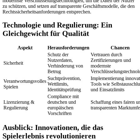
modernste Verschlüsselungstechnologien, um die Daten der Nutzer
zu schützen, und setzen auf transparente Geschäftsmodelle, die den
Rechtssicherheitsanforderungen entsprechen.
Technologie und Regulierung: Ein
Gleichgewicht für Qualität
Aspekt
Herausforderungen
Chancen
Schutz der
Vertrauen durch
Nutzerdaten,
Zertifizierungen und
Sicherheit
Verhinderung von
modernste
Betrug
Verschlüsselungstechnol
Suchtprävention,
Implementierung innovat
Verantwortungsvolles
Wettlimits,
Tools wie Selbstausschlu
Spielen
Identitätsprüfung
und Einsatzlimits
Compliance mit
Lizenzierung &
deutschen und
Schaffung eines fairen u
Regulierung
europäischen
transparenten Marktumfe
Vorschriften
Ausblick: Innovationen, die das
Spielerlebnis revolutionieren