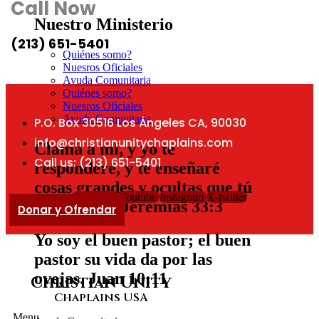
Call Now
Nuestro Ministerio
(213) 651-5401
Quiénes somo?
Nuesros Oficiales
Ayuda Comunitaria
Quiénes somo?
Nuesros Oficiales
Ayuda Comunitaria
P.O. Box 30516 Los Ángeles CA, 90030
info@christianunitychaplains.com
Clama a mí, y yo te
Call us: (213) 651-5401
responderé, y te enseñaré
cosas grandes y ocultas que tú
Facebook
Youtube
Instagram
X-twitter
no conoces.
Jeremias 33:3
Donar y Ofrendar
Yo soy el buen pastor; el buen
pastor su vida da por las
ovejas.
Juan 10:11
Christian Unity
Chaplains USA
Menu