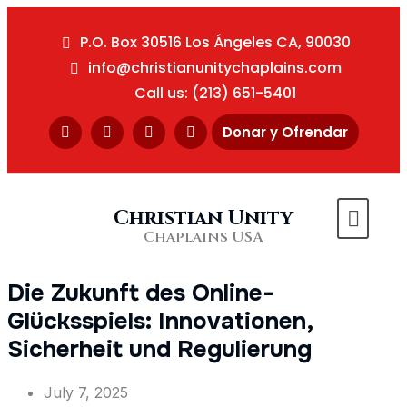
P.O. Box 30516 Los Ángeles CA, 90030
info@christianunitychaplains.com
Call us: (213) 651-5401
Donar y Ofrendar
Christian Unity
Chaplains USA
Die Zukunft des Online-
Glücksspiels: Innovationen,
Sicherheit und Regulierung
July 7, 2025