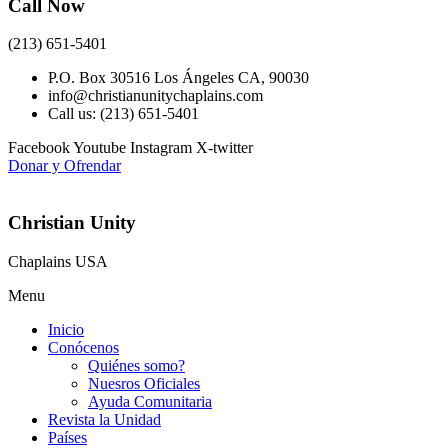
Call Now
(213) 651-5401
P.O. Box 30516 Los Ángeles CA, 90030
info@christianunitychaplains.com
Call us: (213) 651-5401
Facebook
Youtube
Instagram
X-twitter
Donar y Ofrendar
Christian Unity
Chaplains USA
Menu
Inicio
Conócenos
Quiénes somo?
Nuesros Oficiales
Ayuda Comunitaria
Revista la Unidad
Países