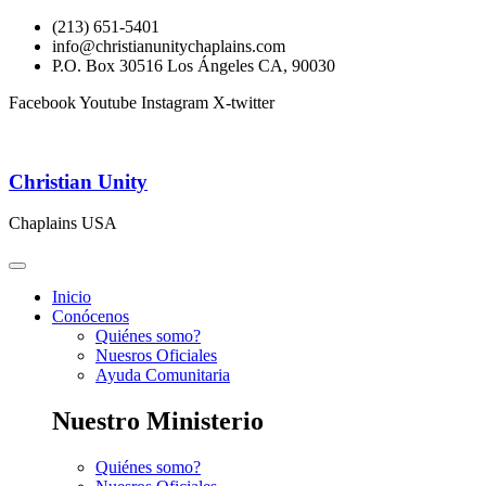
(213) 651-5401
info@christianunitychaplains.com
P.O. Box 30516 Los Ángeles CA, 90030
Facebook
Youtube
Instagram
X-twitter
Christian Unity
Chaplains USA
Inicio
Conócenos
Quiénes somo?
Nuesros Oficiales
Ayuda Comunitaria
Nuestro Ministerio
Quiénes somo?