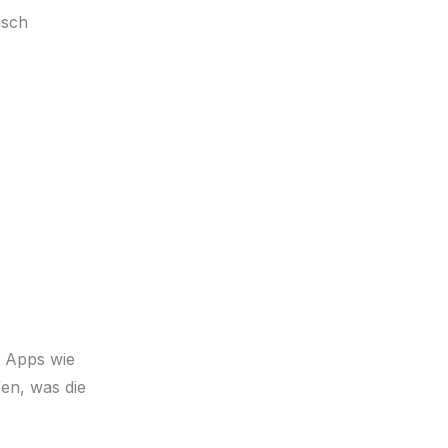
isch
e Apps wie
en, was die