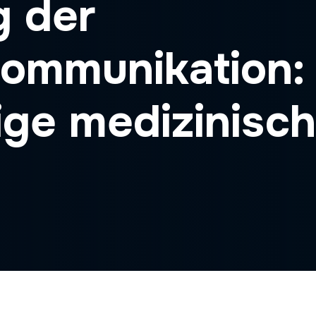
g der
ommunikation: 
ige medizinisc