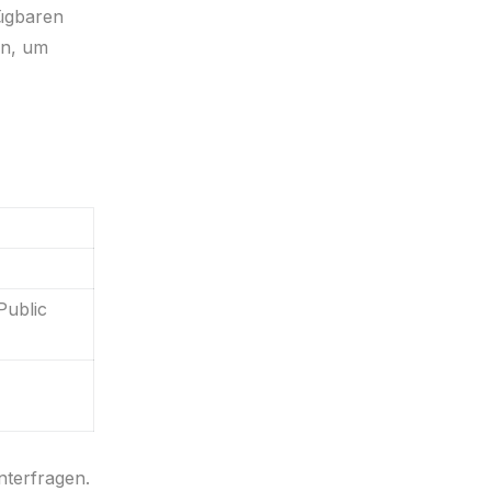
fügbaren
an, um
Public
nterfragen.