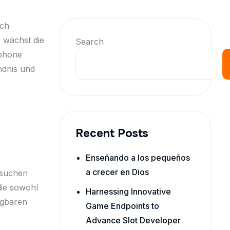
rch
 wächst die
Search
tphone
ndnis und
Recent Posts
Enseñando a los pequeños
a crecer en Dios
 suchen
die sowohl
Harnessing Innovative
ügbaren
Game Endpoints to
Advance Slot Developer