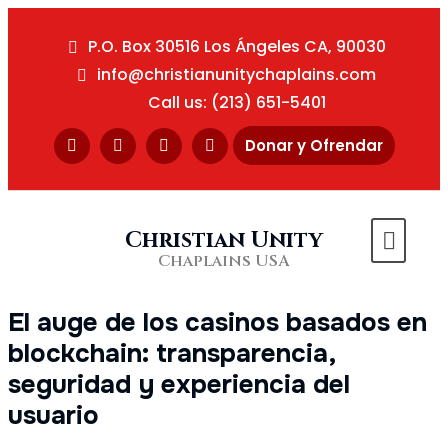
P.O. Box 30516 Los Ángeles CA, 90030
info@christianunitychaplains.com
Call us: (213) 651-5401
Donar y Ofrendar
Christian Unity
Chaplains USA
El auge de los casinos basados en
blockchain: transparencia,
seguridad y experiencia del
usuario