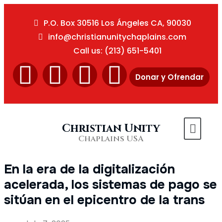
P.O. Box 30516 Los Ángeles CA, 90030
info@christianunitychaplains.com
Call us: (213) 651-5401
Donar y Ofrendar
Christian Unity
Chaplains USA
En la era de la digitalización
acelerada, los sistemas de pago se
sitúan en el epicentro de la trans