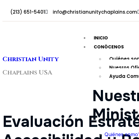
(213) 651-5401
info@christianunitychaplains.com
INICIO
CONÓCENOS
Christian Unity
Quiénes so
Nuesros Ofi
Chaplains USA
Ayuda Comu
Nuest
Minist
Evaluación Estrat
Quiénes somo