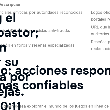
Descripción
oficiales emitidas por autoridades reconocidas,
Logos ofic
 el
portales r
URL que in
pastor;
ado (SSL/TLS) y medidas anti-fraude.
auditorías
Reseñas po
en
ación en foros y reseñas especializadas.
reclamaci
 su
io: acciones respo
a por
mas confiables
ejas.
0:11
a quien desea explorar el mundo de los juegos en línea de 