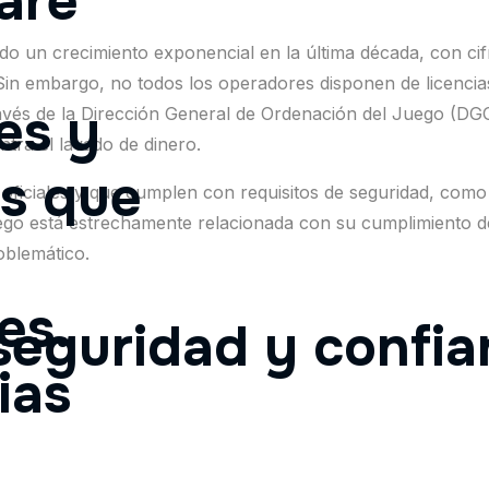
aré
ado un crecimiento exponencial en la última década, con ci
Sin embargo, no todos los operadores disponen de licencias
es y
avés de la Dirección General de Ordenación del Juego (DG
ntra el lavado de dinero.
as que
oficiales y que cumplen con requisitos de seguridad, como 
 juego está estrechamente relacionada con su cumplimiento 
oblemático.
es.
eguridad y confian
ias