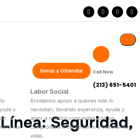
Donar y Ofrendar
Call Now
(213) 651-5401
Labor Social
lo
Brindamos apoyo a quienes más lo
ayuda y
necesitan, llevando esperanza, ayuda y
 Línea: Seguridad,
 un
amor a nuestra comunidad, con un
ansformar
compromiso firme de servir y transformar
vidas.