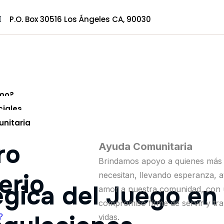
P.O. Box 30516 Los Ángeles CA, 90030
mo?
ciales
nitaria
ro
Ayuda Comunitaria
Brindamos apoyo a quienes más 
erio
necesitan, llevando esperanza, 
égica del Juego en
amor a nuestra comunidad, con
compromiso firme de servir y tr
?
vidas.