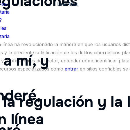
egulaciones
les
Leer Más
aria
?
les
aria
en línea ha revolucionado la manera en que los usuarios disf
s y la creciente sofisticación de los delitos cibernéticos pl
a mí, y
tas y profesionales del sector, entender cómo identificar pl
 recursos especializados como
entrar
en sitios confiables se
nderé,
la regulación y la 
n línea