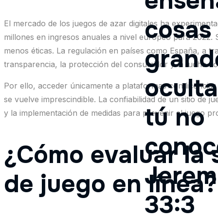
enseñ
cosas
El mercado de los juegos de azar digitales ha experiment
millones en ingresos anuales a nivel europeo para 2022. 
grand
menos éticas. La regulación en países como España, a tr
transparencia, la protección del consumidor y la lucha co
ocult
Por ello, acceder únicamente a plataformas con licencias 
se vuelve imprescindible. La confiabilidad de un sitio de
tú no
y la implementación de medidas para prevenir el juego pr
conoc
¿Cómo evaluar la s
Jerem
de juego en línea?
33:3