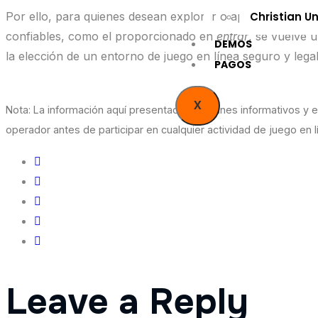
Por ello, para quienes desean explorar o apostar de for
Christian U
confiables, como el proporcionado en
entrar
, se vuelve u
DEMOS
la elección de un entorno de juego en línea seguro y legal
PAGOS
X
Nota: La información aquí presentada tiene fines informativos y e
operador antes de participar en cualquier actividad de juego en l
Leave a Reply