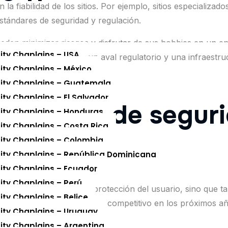
la fiabilidad de los sitios. Por ejemplo, sitios especializa
stándares de seguridad y regulación.
ueden minimizar riesgos y disfrutar de sus hobbies en un 
nity Chaplains – USA
 un historial probado, un aval regulatorio y una infraestru
nity Chaplains – México
nity Chaplains – Guatemala
ity Chaplains – El Salvador
tegración de seguri
nity Chaplains – Honduras
nity Chaplains – Costa Rica
uario
nity Chaplains – Colombia
nity Chaplains – República Dominicana
nity Chaplains – Ecuador
nity Chaplains – Perú
ea no solo favorece la protección del usuario, sino que tamb
ity Chaplains – Belice
y regulados será el diferencial competitivo en los próximos 
nity Chaplains – Uruguay
nity Chaplains – Argentina