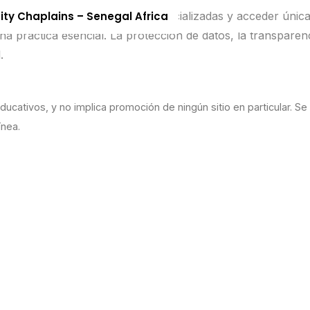
ma segura, consultar fuentes especializadas y acceder úni
nity Chaplains – Senegal Africa
na práctica esencial. La protección de datos, la transparenc
.
ducativos, y no implica promoción de ningún sitio en particular. Se
ínea.