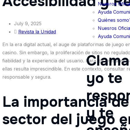
Accesibilidad y R
Nuesros Oficia
Ayuda Comunit
Quiénes somo
July 9, 2025
Nuesros Oficia
Revista la Unidad
Ayuda Comunit
En la era digital actual, el auge de plataformas de juego 
casino. Sin embargo, la proliferación de sitios no regulado
Clama 
fiabilidad y la experiencia del usuario. Para los entusias
ellas resulta imprescindible. En este contexto, consultar
yo te
responsable y segura.
respo
La importancia de 
y te
sector del juego e