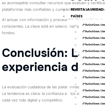
es aconsejable consultar recursos que evalúan y certifican 
plataformas más confiables y cumplen con los estrictos e
REVISTA LA UNIDAD
PAÍSES
Al actuar con información y precaución, los jugadores p
Christian U
conscientes. La clave está en seleccionar plataformas con
Christian U
fondos.
Christian U
Christian Un
Conclusión: La in
Christian U
Christian U
experiencia del us
Christian U
Christian U
Christian U
Christian U
La evaluación cuidadosa de las plataformas de juego en lín
Christian Un
La tendencia es clara: la confianza en los sitios legales 
Christian U
cada vez más digital y competitivo.
Christian U