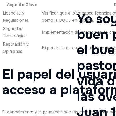
Aspecto Clave
Licencias y
Verificar que el sitio posea licencias 
Yo soy
Regulaciones
como la DGOJ en España.
Seguridad
buen 
Implementación de protocolos de cifr
Tecnológica
Reputación y
el bu
Experiencia de otros usuarios y reput
Opiniones
pastor
El papel del usuar
vida d
acceso a platafor
las ov
Juan 1
El conocimiento y la prudencia son las mejores armas par