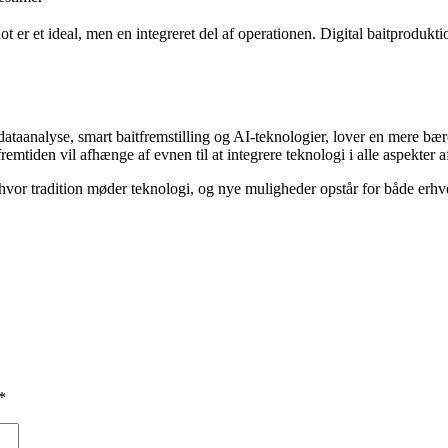
 er et ideal, men en integreret del af operationen. Digital baitproduktio
t dataanalyse, smart baitfremstilling og AI-teknologier, lover en mere bæ
 fremtiden vil afhænge af evnen til at integrere teknologi i alle aspekter af
hvor tradition møder teknologi, og nye muligheder opstår for både erhve
*