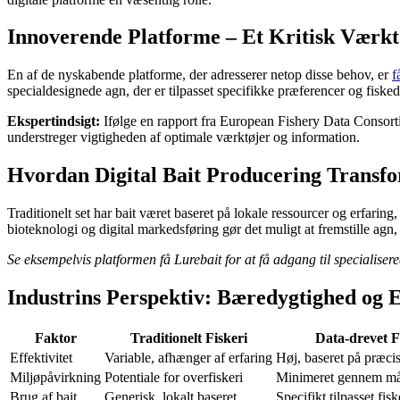
Innoverende Platforme – Et Kritisk Værkt
En af de nyskabende platforme, der adresserer netop disse behov, er
f
specialdesignede agn, der er tilpasset specifikke præferencer og fiskedi
Ekspertindsigt:
Ifølge en rapport fra European Fishery Data Consortium
understreger vigtigheden af optimale værktøjer og information.
Hvordan Digital Bait Producering Transfo
Traditionelt set har bait været baseret på lokale ressourcer og erfar
bioteknologi og digital markedsføring gør det muligt at fremstille agn
Se eksempelvis platformen få Lurebait for at få adgang til specialisered
Industrins Perspektiv: Bæredygtighed og Ef
Faktor
Traditionelt Fiskeri
Data-drevet F
Effektivitet
Variable, afhænger af erfaring
Høj, baseret på præci
Miljøpåvirkning
Potentiale for overfiskeri
Minimeret gennem målr
Brug af bait
Generisk, lokalt baseret
Specifikt tilpasset fis