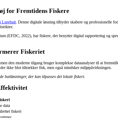
øj for Fremtidens Fiskere
å Lurebait
. Denne digitale løsning tilbyder skabere og professionelle fo
strikter.
 (EFDC, 2022), har fiskere, der benytter digital rapportering og special
rmerer Fiskeriet
ing, men den moderne tilgang bruger komplekse dataanalyser til at frem
, der ikke blot tiltrækker fisk, men også mindsker miljøpåvirkningen.
e baitløsninger, der kan tilpasses det lokale fiskeri.
fektivitet
iskeri
se data
ettet fiskeri
kestimer