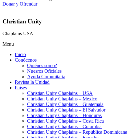
Donar y Ofrendar
Christian Unity
Chaplains USA
Menu
Inicio
Conócenos
Quiénes somo?
Nuesros Oficiales
Ayuda Comunitaria
Revista la Unidad
Países
Christian Unity Chaplains – USA
Christian Unity Chaplains – México
Christian Unity Chaplains – Guatemala
Christian Unity Chaplains – El Salvador
Christian Unity Chaplains – Honduras
Christian Unity Chaplains – Costa Rica
Christian Unity Chaplains – Colombia
Christian Unity Chaplains – República Dominicana
Christian Unity Chaplains – Ecuador