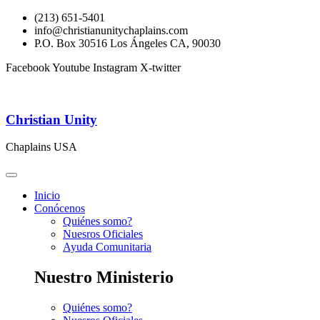
(213) 651-5401
info@christianunitychaplains.com
P.O. Box 30516 Los Ángeles CA, 90030
Facebook
Youtube
Instagram
X-twitter
Christian Unity
Chaplains USA
Inicio
Conócenos
Quiénes somo?
Nuesros Oficiales
Ayuda Comunitaria
Nuestro Ministerio
Quiénes somo?