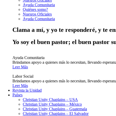
Nuesros Oficiales
Ayuda Comunitaria
Quiénes somo?
Nuesros Oficiales
Ayuda Comunitaria
Clama a mí, y yo te responderé, y te e
Yo soy el buen pastor; el buen pastor s
Ayuda Comunitaria
Brindamos apoyo a quienes más lo necesitan, llevando esperanz
Leer Más
Labor Social
Brindamos apoyo a quienes más lo necesitan, llevando esperanz
Leer Más
Revista la Unidad
Países
Christian Unity Chaplains – USA
Christian Unity Chaplains – México
Christian Unity Chaplains – Guatemala
Christian Unity Chaplains – El Salvador