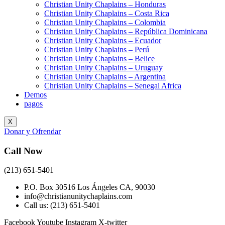
Christian Unity Chaplains – Honduras
Christian Unity Chaplains – Costa Rica
Christian Unity Chaplains – Colombia
Christian Unity Chaplains – República Dominicana
Christian Unity Chaplains – Ecuador
Christian Unity Chaplains – Perú
Christian Unity Chaplains – Belice
Christian Unity Chaplains – Uruguay
Christian Unity Chaplains – Argentina
Christian Unity Chaplains – Senegal Africa
Demos
pagos
X
Donar y Ofrendar
Call Now
(213) 651-5401
P.O. Box 30516 Los Ángeles CA, 90030
info@christianunitychaplains.com
Call us: (213) 651-5401
Facebook
Youtube
Instagram
X-twitter