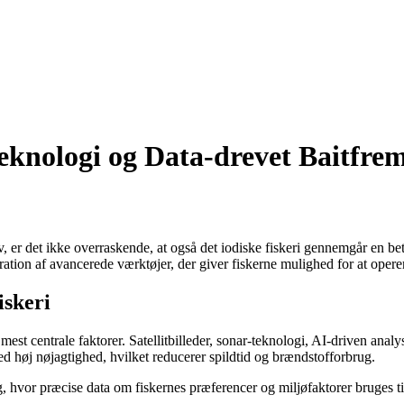
eknologi og Data-drevet Baitfrem
iv, er det ikke overraskende, at også det iodiske fiskeri gennemgår en bet
egration af avancerede værktøjer, der giver fiskerne mulighed for at opere
iskeri
t centrale faktorer. Satellitbilleder, sonar-teknologi, AI-driven analyse 
d høj nøjagtighed, hvilket reducerer spildtid og brændstofforbrug.
g, hvor præcise data om fiskernes præferencer og miljøfaktorer bruges ti