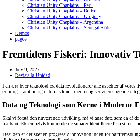
Christian Unity Chaplains – Perú
Christian Unity Chaplains – Belice
Christian Unity Chaplains – Uruguay
Christian Unity Chaplains – Argentina
Christian Unity Chaplains – Senegal Africa
Demos
pagos
Fremtidens Fiskeri: Innovativ T
July 9, 2025
Revista la Unidad
I en æra hvor teknologi og data revolutionerer alle aspekter af vores l
erfaring, tradition og naturens luner, men i dag ser vi en stigende int
Data og Teknologi som Kerne i Moderne F
Skal vi forstå den nuværende udvikling, må vi anse data som en af de mes
markant. Eksempelvis kan moderne sonarer identificere fiskestimer me
Desuden er der sket en progressiv innovation inden for baitfremstillin
digitale platforme en væsentlig rolle.