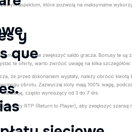
aré
kluczowym aspektom, które pozwolą na maksymalne wykorzy
owe
es y
as que
re mogą znacznie zwiększyć saldo gracza. Bonusy te są za
ystać te oferty, warto zwrócić uwagę na kilka szczegółów:
cza, że przed dokonaniem wypłaty, należy obrócić kwotą 
es.
do wymogu obrotu. Zazwyczaj sloty mają 100% wagę, podcza
ealizację, często wynoszący od 3 do 7 dni.
ias
ają wyższy RTP (Return to Player), aby zwiększyć szansę
płaty sieciowe