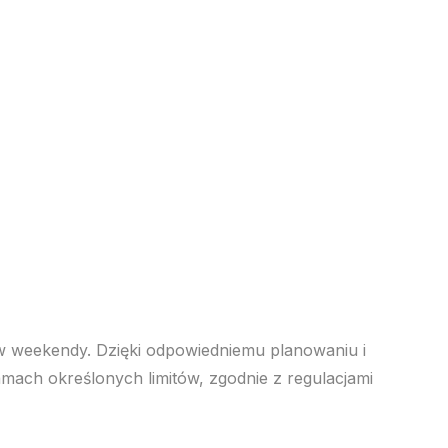
w weekendy. Dzięki odpowiedniemu planowaniu i
mach określonych limitów, zgodnie z regulacjami