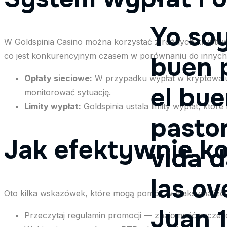
Yo soy
W Goldspinia Casino można korzystać z różnych kryptowa
co jest konkurencyjnym czasem w porównaniu do innych 
buen 
Opłaty sieciowe:
W przypadku wypłat w kryptowalutac
el bu
monitorować sytuację.
Limity wypłat:
Goldspinia ustala limity wypłat, któ
pastor
Jak efektywnie ko
vida d
las ov
Oto kilka wskazówek, które mogą pomóc w maksymalizow
Juan 1
Przeczytaj regulamin promocji — znajomość szcze