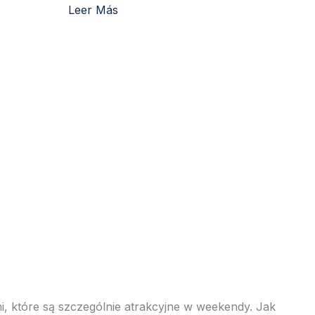
Leer Más
mi, które są szczególnie atrakcyjne w weekendy. Jak