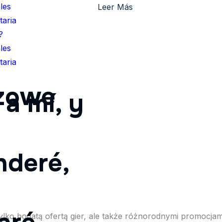
les
Leer Más
aria
?
les
aria
czowe
a mí, y
nderé,
 tylko bogatą ofertą gier, ale także różnorodnymi promocja