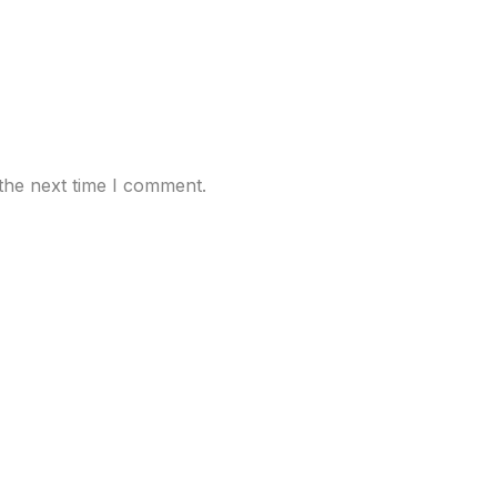
the next time I comment.