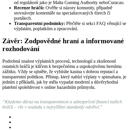
od regulátorů jako je Malta Gaming Authority neboCuracao.
Recenze hráčů:
Ověřte si názory komunity, případně
srovnávejte komentáře na specializovaných fórech či
portálech.
Transparentní podmínky:
Přečtěte si sekci FAQ věnující se
výplatám, poplatkům a zpracování.
Závěr: Zodpovědné hraní a informované
rozhodování
Podrobná znalost výplatních procesů, technologií a zkušeností
ostatních hráčů je klíčem k bezpečnému a uspokojivému hernímu
zážitku. Vždy se ujistěte, že vybíráte kasina s dobrou reputací a
transparentní politikou. Přístup, který nabízí výplaty v spinsahara, je
jedním z příkladů, jak by měla vypadat moderní a důvěryhodná
platební spolehlivost v online hazardním průmyslu.
“Klademe důraz na transparentnost a zabezpečení financí našich
hráčů – vše v souladu s nejvyššími standardy odvětví.”