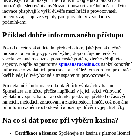
nezávislých auditorských firem a technologie jako blockchain,
umožňující sledování a ověřování transakcí v reálném čase. Tyto
inovace přispívají k vyšší důvěře mezi hráči a provozovateli,
přičemž zajišťují, že výplaty jsou prováděny v souladu s
podmínkami.
Příklad dobře informovaného přístupu
Pokud chcete získat detailní přehled o tom, jaké jsou skutečné
možnosti a termíny vyplacení výher, doporučujeme navštívit
specializované recenze a poradenské portály, které ověřují tyto
aspekty. Například platforma
spinsaharacasino.cz
nabízí konkrétní
informace o výplatních procesech a je důležitým zdrojem pro hráče,
kteří hledají důvěryhodné a transparentní provozovatele.
Pro detailnější informace o konkrétních výplatách v kasinu
Spinsahara si můžete přečíst například v jejich sekci věnované
výplatám v spinsahara. Tato stránka poskytuje přehled o časových
rámcích, metodách zpracování a zkušenostech hráčů, což pomáhá
při informovaném rozhodování a posiluje důvěru v jejich služby.
Na co si dát pozor při výběru kasina?
Certifikace a licence:
Spoléhejte na kasina s platnou licencí