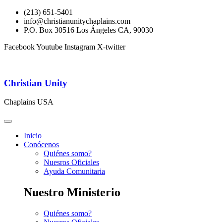
(213) 651-5401
info@christianunitychaplains.com
P.O. Box 30516 Los Ángeles CA, 90030
Facebook
Youtube
Instagram
X-twitter
Christian Unity
Chaplains USA
Inicio
Conócenos
Quiénes somo?
Nuesros Oficiales
Ayuda Comunitaria
Nuestro Ministerio
Quiénes somo?