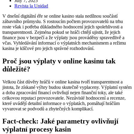
July 7, 2025
Revista la Unidad
V dnešní digitální éře se online kasino stala nedílnou součástí
zábavního průmyslu. S rostoucím počtem provozovatelů na trhu
roste však i potřeba důkladného hodnocení jejich spolehlivosti a
transparentnosti. Zejména pokud se hráči chtějí ujistit, že jejich
finance jsou v bezpečí a že výplaty jsou prováděny spravedlivě a
včas. Vyhledávání informací o výplatních mechanismem a režimu
kasina je klíčové pro jejich správné rozhodování.
Proč jsou výplaty v online kasinu tak
důležité?
Velkou část důvěry hráčů v online kasina tvoří transparentnost a
jistota, že získané výhry budou skutečně vyplaceny. Výplatní systém
a doba zpracování financí ovlivňují nejen finanční toky, ale také
celkovou reputaci provozovatele. Nezávislé hodnocení a recenze,
které uvádějí detailní informace o výplatách, pomáhají hráčům
vyvarovat se podvodů a zbytečných komplikací.
Fact-check: Jaké parametry ovlivňují
výplatní procesy kasin