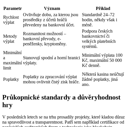
Parametr
Význam
Příklad
Ovlivňuje dobu, za kterou jsou
Standardně 24–72
Rychlost
prostředky z účetů hráčů
hodin, někdy však i
výplat
převedeny na bankovní účet.
méně.
Podpora českých
Rozmanitost možností –
Metody
bankovnictví či
bankovní převody, e-
výplat
velkých platebních
peněženky, kryptoměny.
systémů.
Minimální
Minimální výplata 100
a
Stanovují spodní a horní hranici
Kč, maximální 50 000
maximální
výplaty.
Kč denně.
limit
Některá kasina neúčtují
Poplatky za zpracování výplat
Poplatky
žádné poplatky, jiná
mohou ovlivnit čistý zisk hráče.
ano.
Průkopnické standardy a důvěryhodnost
hry
V posledních letech se na trhu prosadily projekty, které kladou důraz
na spravedlivost a transparentnost. Patří sem například certifikace od