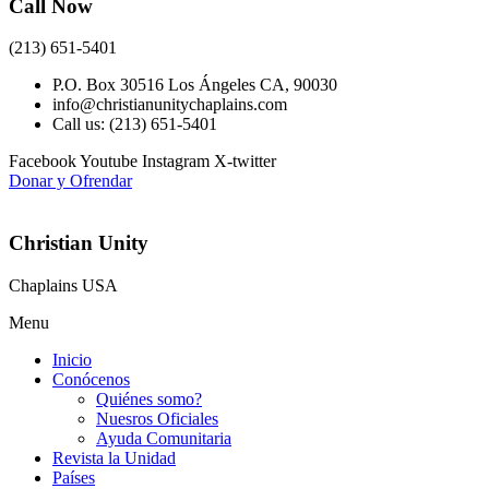
Call Now
(213) 651-5401
P.O. Box 30516 Los Ángeles CA, 90030
info@christianunitychaplains.com
Call us: (213) 651-5401
Facebook
Youtube
Instagram
X-twitter
Donar y Ofrendar
Christian Unity
Chaplains USA
Menu
Inicio
Conócenos
Quiénes somo?
Nuesros Oficiales
Ayuda Comunitaria
Revista la Unidad
Países