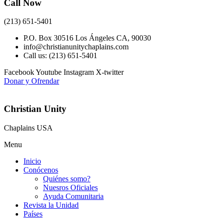
Call Now
(213) 651-5401
P.O. Box 30516 Los Ángeles CA, 90030
info@christianunitychaplains.com
Call us: (213) 651-5401
Facebook
Youtube
Instagram
X-twitter
Donar y Ofrendar
Christian Unity
Chaplains USA
Menu
Inicio
Conócenos
Quiénes somo?
Nuesros Oficiales
Ayuda Comunitaria
Revista la Unidad
Países