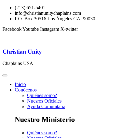
(213) 651-5401
info@christianunitychaplains.com
P.O. Box 30516 Los Ángeles CA, 90030
Facebook
Youtube
Instagram
X-twitter
Christian Unity
Chaplains USA
Inicio
Conócenos
Quiénes somo?
Nuesros Oficiales
Ayuda Comunitaria
Nuestro Ministerio
Quiénes somo?