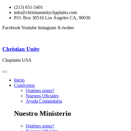
(213) 651-5401
info@christianunitychaplains.com
P.O. Box 30516 Los Ángeles CA, 90030
Facebook
Youtube
Instagram
X-twitter
Christian Unity
Chaplains USA
Inicio
Conócenos
Quiénes somo?
Nuesros Oficiales
Ayuda Comunitaria
Nuestro Ministerio
Quiénes somo?