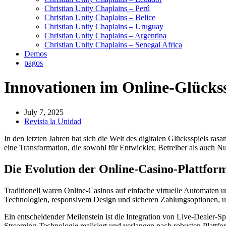
Christian Unity Chaplains – Perú
Christian Unity Chaplains – Belice
Christian Unity Chaplains – Uruguay
Christian Unity Chaplains – Argentina
Christian Unity Chaplains – Senegal Africa
Demos
pagos
Innovationen im Online-Glückss
July 7, 2025
Revista la Unidad
In den letzten Jahren hat sich die Welt des digitalen Glücksspiels r
eine Transformation, die sowohl für Entwickler, Betreiber als auch N
Die Evolution der Online-Casino-Plattfor
Traditionell waren Online-Casinos auf einfache virtuelle Automaten 
Technologien, responsivem Design und sicheren Zahlungsoptionen, um
Ein entscheidender Meilenstein ist die Integration von Live-Dealer-
Streaming-Technologie realisiert und verlangen nach robusten Plattfor