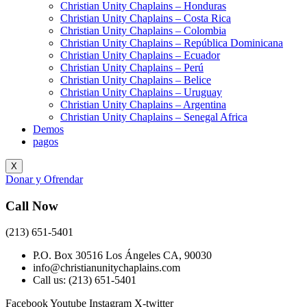
Christian Unity Chaplains – Honduras
Christian Unity Chaplains – Costa Rica
Christian Unity Chaplains – Colombia
Christian Unity Chaplains – República Dominicana
Christian Unity Chaplains – Ecuador
Christian Unity Chaplains – Perú
Christian Unity Chaplains – Belice
Christian Unity Chaplains – Uruguay
Christian Unity Chaplains – Argentina
Christian Unity Chaplains – Senegal Africa
Demos
pagos
X
Donar y Ofrendar
Call Now
(213) 651-5401
P.O. Box 30516 Los Ángeles CA, 90030
info@christianunitychaplains.com
Call us: (213) 651-5401
Facebook
Youtube
Instagram
X-twitter