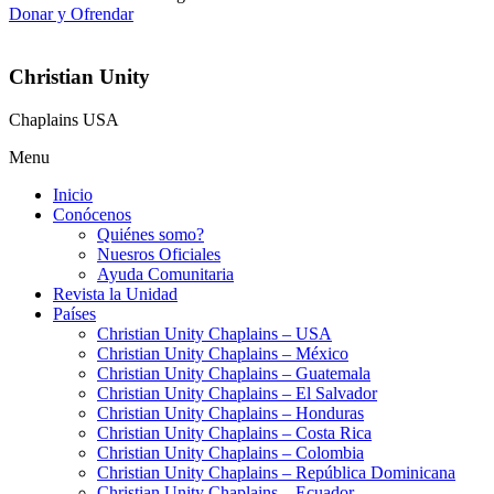
Donar y Ofrendar
Christian Unity
Chaplains USA
Menu
Inicio
Conócenos
Quiénes somo?
Nuesros Oficiales
Ayuda Comunitaria
Revista la Unidad
Países
Christian Unity Chaplains – USA
Christian Unity Chaplains – México
Christian Unity Chaplains – Guatemala
Christian Unity Chaplains – El Salvador
Christian Unity Chaplains – Honduras
Christian Unity Chaplains – Costa Rica
Christian Unity Chaplains – Colombia
Christian Unity Chaplains – República Dominicana
Christian Unity Chaplains – Ecuador