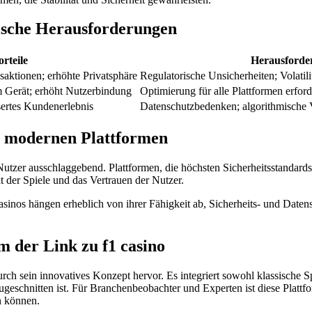
rische Herausforderungen
rteile
Herausforde
nsaktionen; erhöhte Privatsphäre
Regulatorische Unsicherheiten; Volatil
m Gerät; erhöht Nutzerbindung
Optimierung für alle Plattformen erfo
sertes Kundenerlebnis
Datenschutzbedenken; algorithmische 
n modernen Plattformen
Nutzer ausschlaggebend. Plattformen, die höchsten Sicherheitsstandards
t der Spiele und das Vertrauen der Nutzer.
sinos hängen erheblich von ihrer Fähigkeit ab, Sicherheits- und Daten
m der Link zu f1 casino
rch sein innovatives Konzept hervor. Es integriert sowohl klassische 
geschnitten ist. Für Branchenbeobachter und Experten ist diese Plattfor
n können.