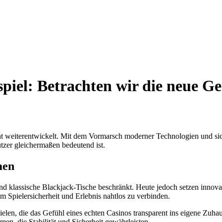
piel: Betrachten wir die neue Ge
asant weiterentwickelt. Mit dem Vormarsch moderner Technologien und s
utzer gleichermaßen bedeutend ist.
men
und klassische Blackjack-Tische beschränkt. Heute jedoch setzen inno
 Spielersicherheit und Erlebnis nahtlos zu verbinden.
Spielen, die das Gefühl eines echten Casinos transparent ins eigene Z
men, die Stabilität und Sicherheit gewährleisten.