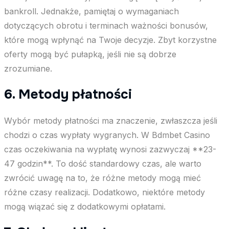
bankroll. Jednakże, pamiętaj o wymaganiach
dotyczących obrotu i terminach ważności bonusów,
które mogą wpłynąć na Twoje decyzje. Zbyt korzystne
oferty mogą być pułapką, jeśli nie są dobrze
zrozumiane.
6. Metody płatności
Wybór metody płatności ma znaczenie, zwłaszcza jeśli
chodzi o czas wypłaty wygranych. W Bdmbet Casino
czas oczekiwania na wypłatę wynosi zazwyczaj **23-
47 godzin**. To dość standardowy czas, ale warto
zwrócić uwagę na to, że różne metody mogą mieć
różne czasy realizacji. Dodatkowo, niektóre metody
mogą wiązać się z dodatkowymi opłatami.