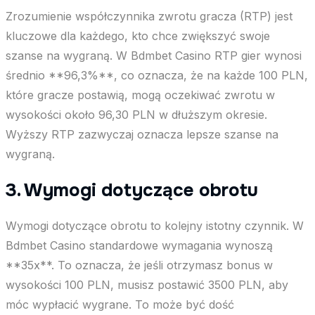
Zrozumienie współczynnika zwrotu gracza (RTP) jest
kluczowe dla każdego, kto chce zwiększyć swoje
szanse na wygraną. W Bdmbet Casino RTP gier wynosi
średnio **96,3%**, co oznacza, że na każde 100 PLN,
które gracze postawią, mogą oczekiwać zwrotu w
wysokości około 96,30 PLN w dłuższym okresie.
Wyższy RTP zazwyczaj oznacza lepsze szanse na
wygraną.
3. Wymogi dotyczące obrotu
Wymogi dotyczące obrotu to kolejny istotny czynnik. W
Bdmbet Casino standardowe wymagania wynoszą
**35x**. To oznacza, że jeśli otrzymasz bonus w
wysokości 100 PLN, musisz postawić 3500 PLN, aby
móc wypłacić wygrane. To może być dość