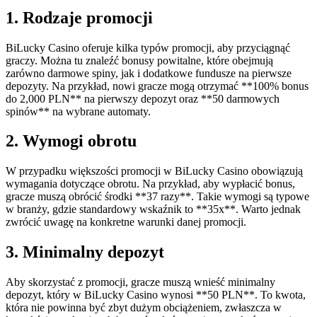
1. Rodzaje promocji
BiLucky Casino oferuje kilka typów promocji, aby przyciągnąć
graczy. Można tu znaleźć bonusy powitalne, które obejmują
zarówno darmowe spiny, jak i dodatkowe fundusze na pierwsze
depozyty. Na przykład, nowi gracze mogą otrzymać **100% bonus
do 2,000 PLN** na pierwszy depozyt oraz **50 darmowych
spinów** na wybrane automaty.
2. Wymogi obrotu
W przypadku większości promocji w BiLucky Casino obowiązują
wymagania dotyczące obrotu. Na przykład, aby wypłacić bonus,
gracze muszą obrócić środki **37 razy**. Takie wymogi są typowe
w branży, gdzie standardowy wskaźnik to **35x**. Warto jednak
zwrócić uwagę na konkretne warunki danej promocji.
3. Minimalny depozyt
Aby skorzystać z promocji, gracze muszą wnieść minimalny
depozyt, który w BiLucky Casino wynosi **50 PLN**. To kwota,
która nie powinna być zbyt dużym obciążeniem, zwłaszcza w