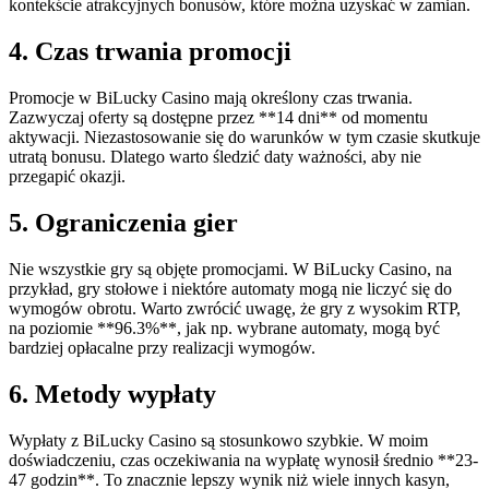
kontekście atrakcyjnych bonusów, które można uzyskać w zamian.
4. Czas trwania promocji
Promocje w BiLucky Casino mają określony czas trwania.
Zazwyczaj oferty są dostępne przez **14 dni** od momentu
aktywacji. Niezastosowanie się do warunków w tym czasie skutkuje
utratą bonusu. Dlatego warto śledzić daty ważności, aby nie
przegapić okazji.
5. Ograniczenia gier
Nie wszystkie gry są objęte promocjami. W BiLucky Casino, na
przykład, gry stołowe i niektóre automaty mogą nie liczyć się do
wymogów obrotu. Warto zwrócić uwagę, że gry z wysokim RTP,
na poziomie **96.3%**, jak np. wybrane automaty, mogą być
bardziej opłacalne przy realizacji wymogów.
6. Metody wypłaty
Wypłaty z BiLucky Casino są stosunkowo szybkie. W moim
doświadczeniu, czas oczekiwania na wypłatę wynosił średnio **23-
47 godzin**. To znacznie lepszy wynik niż wiele innych kasyn,