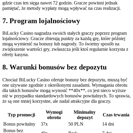
gdzie czas ten sięga nawet 72 godzin. Gracze powinni jednak
pamiętać, że metody wypłaty mogą wpływać na czas realizacji.
7. Program lojalnościowy
BiLucky Casino nagradza swoich stałych graczy poprzez program
lojalnościowy. Gracze zbierają punkty za każdą grę, które później
mogą wymienić na bonusy lub nagrody. To świetny sposób na
zwiększenie wartości gry, zwłaszcza jeśli ktoś regularnie korzysta z
oferty kasyna.
8. Warunki bonusów bez depozytu
Chociaż BiLucky Casino oferuje bonusy bez depozytu, muszą być
one używane zgodnie z określonymi zasadami. Wymagania obrotu
dla takich bonusów mogą wynosić **40x**, co jest nieco wyższe
niż w przypadku standardowych bonusów powitalnych. To sprawia,
że są one mniej korzystne, ale nadal atrakcyjne dla graczy.
Wymogi
Minimalny
Typ promocji
Czas trwania
obrotu
depozyt
Bonus powitalny
37x
50 PLN
14 dni
Bonus bez