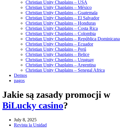
Christian Unity Chaplains – USA
Christian Unity Chaplains – México
Christian Unity Chaplains – Guatemala
Christian Unity Chaplains – El Salvador
Christian Unity Chaplains – Honduras
Christian Unity Chaplains – Costa Rica
Christian Unity Chaplains – Colombia
Christian Unity Chaplains – República Dominicana
Christian Unity Chaplains – Ecuador
Christian Unity Chaplains – Perú
Christian Unity Chaplains – Belice
Christian Unity Chaplains – Uruguay
Christian Unity Chaplains – Argentina
Christian Unity Chaplains – Senegal Africa
Demos
pagos
Jakie są zasady promocji w
BiLucky casino
?
July 8, 2025
Revista la Unidad