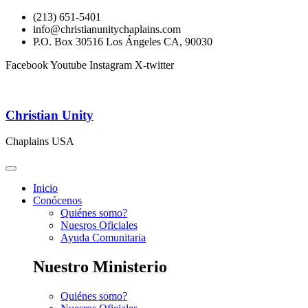
(213) 651-5401
info@christianunitychaplains.com
P.O. Box 30516 Los Ángeles CA, 90030
Facebook
Youtube
Instagram
X-twitter
Christian Unity
Chaplains USA
Inicio
Conócenos
Quiénes somo?
Nuesros Oficiales
Ayuda Comunitaria
Nuestro Ministerio
Quiénes somo?