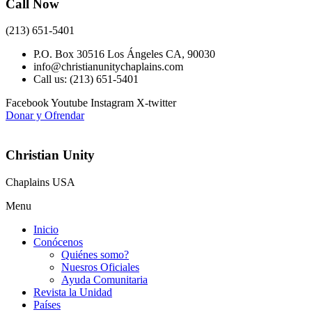
Call Now
(213) 651-5401
P.O. Box 30516 Los Ángeles CA, 90030
info@christianunitychaplains.com
Call us: (213) 651-5401
Facebook
Youtube
Instagram
X-twitter
Donar y Ofrendar
Christian Unity
Chaplains USA
Menu
Inicio
Conócenos
Quiénes somo?
Nuesros Oficiales
Ayuda Comunitaria
Revista la Unidad
Países