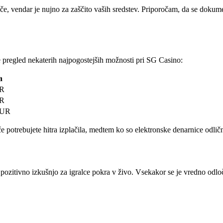
ajoče, vendar je nujno za zaščito vaših sredstev. Priporočam, da se dokum
 je pregled nekaterih najpogostejših možnosti pri SG Casino:
a
UR
UR
EUR
 potrebujete hitra izplačila, medtem ko so elektronske denarnice odlična 
zitivno izkušnjo za igralce pokra v živo. Vsekakor se je vredno odločit