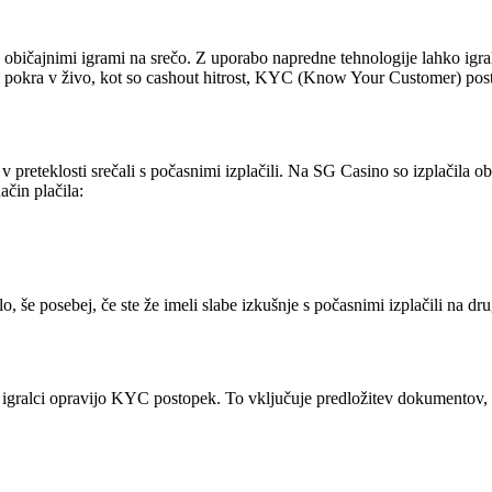
 z običajnimi igrami na srečo. Z uporabo napredne tehnologije lahko igra
a pokra v živo, kot so cashout hitrost, KYC (Know Your Customer) posto
 v preteklosti srečali s počasnimi izplačili. Na SG Casino so izplačila
ačin plačila:
ilo, še posebej, če ste že imeli slabe izkušnje s počasnimi izplačili na dr
da igralci opravijo KYC postopek. To vključuje predložitev dokumentov, 