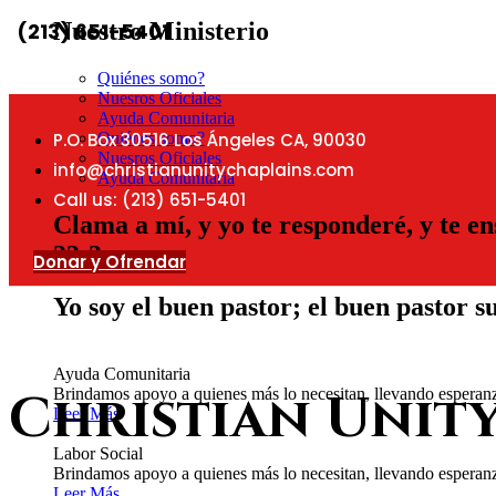
Nuestro Ministerio
(213) 651-5401
Quiénes somo?
Nuesros Oficiales
Ayuda Comunitaria
Quiénes somo?
P.O. Box 30516 Los Ángeles CA, 90030
Nuesros Oficiales
info@christianunitychaplains.com
Ayuda Comunitaria
Call us: (213) 651-5401
Clama a mí, y yo te responderé, y te e
33:3
Donar y Ofrendar
Yo soy el buen pastor; el buen pastor s
Ayuda Comunitaria
Christian Unit
Brindamos apoyo a quienes más lo necesitan, llevando esperanz
Leer Más
Labor Social
Brindamos apoyo a quienes más lo necesitan, llevando esperanz
Leer Más