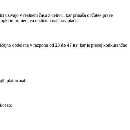
lci uživajo v realnem času z delivci, kar prinaša občutek prave
pki in primerjava različnih načinov plačila.
 običajno obdelana v razponu od
23 do 47 ur
, kar je precej konkurenčno
ugih platformah.
kot so: