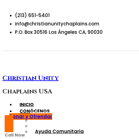
(213) 651-5401
info@christianunitychaplains.com
P.O. Box 30516 Los Ángeles CA, 90030
Christian Unity
Chaplains USA
INICIO
CONÓCENOS
Donar y Ofrendar
Quiénes somo?
Nuesros Oficiales
Ayuda Comunitaria
Call Now