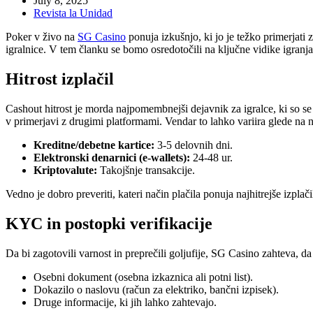
July 8, 2025
Revista la Unidad
Poker v živo na
SG Casino
ponuja izkušnjo, ki jo je težko primerjati
igralnice. V tem članku se bomo osredotočili na ključne vidike igranj
Hitrost izplačil
Cashout hitrost je morda najpomembnejši dejavnik za igralce, ki so se
v primerjavi z drugimi platformami. Vendar to lahko variira glede na n
Kreditne/debetne kartice:
3-5 delovnih dni.
Elektronski denarnici (e-wallets):
24-48 ur.
Kriptovalute:
Takojšnje transakcije.
Vedno je dobro preveriti, kateri način plačila ponuja najhitrejše izplač
KYC in postopki verifikacije
Da bi zagotovili varnost in preprečili goljufije, SG Casino zahteva, 
Osebni dokument (osebna izkaznica ali potni list).
Dokazilo o naslovu (račun za elektriko, bančni izpisek).
Druge informacije, ki jih lahko zahtevajo.