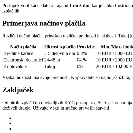
Postopek verifikacije lahko traja od
1 do 3 dni
, kar je lahko frustrir
izplačilih.
Primerjava načinov plačila
Različni načini plačila prinašajo različne prednosti in slabosti. Tukaj
Način plačila
Hitrost izplačila
Provizije
Min./Max. limit
Kreditne kartice
3-5 delovnih dni
0-2%
10 EUR / 5000 E
Elektronski denarnici
24-48 ur
0-1%
10 EUR / 2000 E
Kriptovalute
Takoj
0%
20 EUR / 10,000 
Vsaka možnost ima svoje prednosti. Kriptovalute so najboljša izbira, če
Zaključek
Od hitrih izplačil do obvladljivih KYC postopkov, SG Casino ponuja po
doživeli drugje. Uživajte v igri in srečno pri vaših stavah!