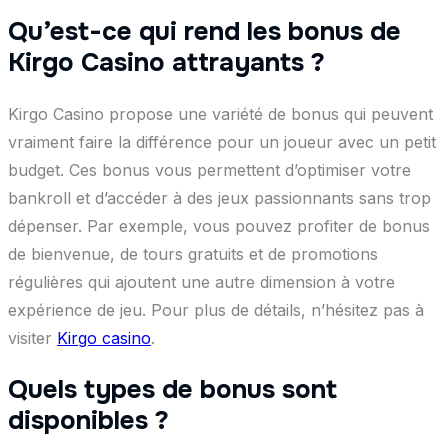
Qu’est-ce qui rend les bonus de
Kirgo Casino attrayants ?
Kirgo Casino propose une variété de bonus qui peuvent
vraiment faire la différence pour un joueur avec un petit
budget. Ces bonus vous permettent d’optimiser votre
bankroll et d’accéder à des jeux passionnants sans trop
dépenser. Par exemple, vous pouvez profiter de bonus
de bienvenue, de tours gratuits et de promotions
régulières qui ajoutent une autre dimension à votre
expérience de jeu. Pour plus de détails, n’hésitez pas à
visiter
Kirgo casino
.
Quels types de bonus sont
disponibles ?