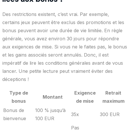
Des restrictions existent, c’est vrai. Par exemple,
certains jeux peuvent être exclus des promotions et les
bonus peuvent avoir une durée de vie limitée. En règle
générale, vous avez environ 30 jours pour répondre
aux exigences de mise. Si vous ne le faites pas, le bonus
et les gains associés seront annulés. Donc, il est
impératif de lire les conditions générales avant de vous
lancer. Une petite lecture peut vraiment éviter des
déceptions !
Type de
Exigence
Retrait
Montant
bonus
de mise
maximum
Bonus de
100 % jusqu’à
35x
300 EUR
bienvenue
100 EUR
Pas