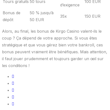
Tours gratuits
50 tours
100 EUR
d’exigence
Bonus de
50 % jusqu’à
35x
150 EUR
dépôt
50 EUR
Alors, au final, les bonus de Kirgo Casino valent-ils le
coup ? Ça dépend de votre approche. Si vous êtes
stratégique et que vous gérez bien votre bankroll, ces
bonus peuvent vraiment être bénéfiques. Mais attention,
il faut jouer prudemment et toujours garder un œil sur
les conditions !