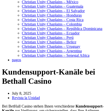
Christian Unity Chaplains – México
Christian Unity Chaplains – Guatemala
Christian Unity Chaplains – El Salvador
Christian Unity Chaplains – Honduras
Christian Unity Chaplains – Costa Rica
Christian Unity Chaplains – Colombia
Christian Unity Chaplains – República Dominicana
Christian Unity Chaplains – Ecuador
Christian Unity Chaplains – Perú
Christian Unity Chaplains – Belice
Christian Unity Chaplains – Uruguay
Christian Unity Chaplains – Argentina
Christian Unity Chaplains – Senegal Africa
pagos
Kundensupport-Kanäle bei
Bethall Casino
July 8, 2025
Revista la Unidad
Bei BetHall Casino stehen Ihnen verschiedene
Kundensupport-
Kanäle
zur Verfügung, um sicherzustellen, dass Ihre Anliegen