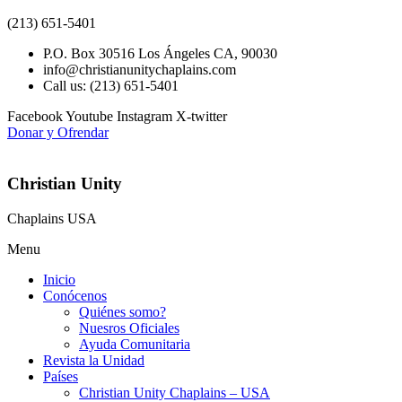
(213) 651-5401
P.O. Box 30516 Los Ángeles CA, 90030
info@christianunitychaplains.com
Call us: (213) 651-5401
Facebook
Youtube
Instagram
X-twitter
Donar y Ofrendar
Christian Unity
Chaplains USA
Menu
Inicio
Conócenos
Quiénes somo?
Nuesros Oficiales
Ayuda Comunitaria
Revista la Unidad
Países
Christian Unity Chaplains – USA