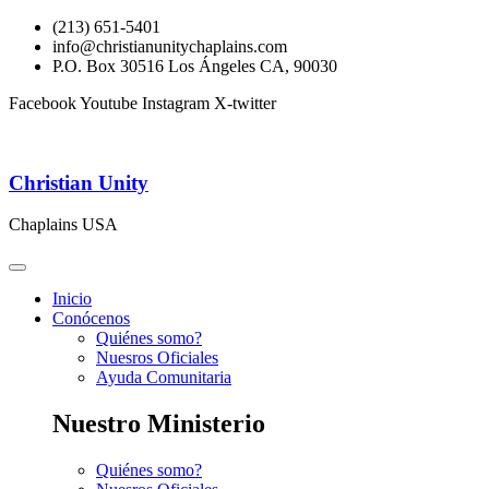
(213) 651-5401
info@christianunitychaplains.com
P.O. Box 30516 Los Ángeles CA, 90030
Facebook
Youtube
Instagram
X-twitter
Christian Unity
Chaplains USA
Inicio
Conócenos
Quiénes somo?
Nuesros Oficiales
Ayuda Comunitaria
Nuestro Ministerio
Quiénes somo?