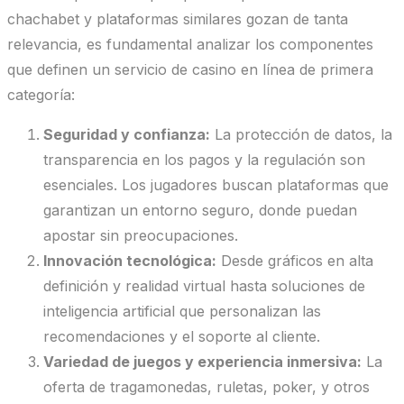
chachabet y plataformas similares gozan de tanta
relevancia, es fundamental analizar los componentes
que definen un servicio de casino en línea de primera
categoría:
Seguridad y confianza:
La protección de datos, la
transparencia en los pagos y la regulación son
esenciales. Los jugadores buscan plataformas que
garantizan un entorno seguro, donde puedan
apostar sin preocupaciones.
Innovación tecnológica:
Desde gráficos en alta
definición y realidad virtual hasta soluciones de
inteligencia artificial que personalizan las
recomendaciones y el soporte al cliente.
Variedad de juegos y experiencia inmersiva:
La
oferta de tragamonedas, ruletas, poker, y otros