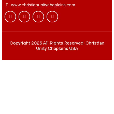
www.christianunitychaplains.com
Copyright 2026 All Rights Reserved. Christian
Unity Chaplains USA