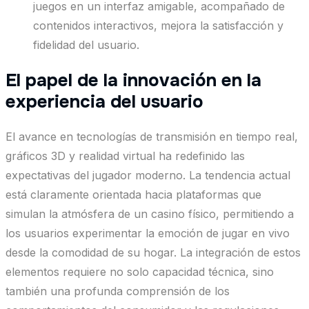
juegos en un interfaz amigable, acompañado de
contenidos interactivos, mejora la satisfacción y
fidelidad del usuario.
El papel de la innovación en la
experiencia del usuario
El avance en tecnologías de transmisión en tiempo real,
gráficos 3D y realidad virtual ha redefinido las
expectativas del jugador moderno. La tendencia actual
está claramente orientada hacia plataformas que
simulan la atmósfera de un casino físico, permitiendo a
los usuarios experimentar la emoción de jugar en vivo
desde la comodidad de su hogar. La integración de estos
elementos requiere no solo capacidad técnica, sino
también una profunda comprensión de los