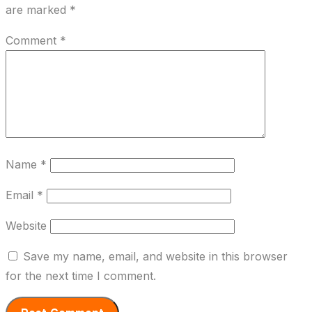
are marked
*
Comment
*
Name
*
Email
*
Website
Save my name, email, and website in this browser
for the next time I comment.