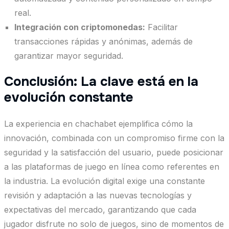
real.
Integración con criptomonedas:
Facilitar
transacciones rápidas y anónimas, además de
garantizar mayor seguridad.
Conclusión: La clave está en la
evolución constante
La experiencia en chachabet ejemplifica cómo la
innovación, combinada con un compromiso firme con la
seguridad y la satisfacción del usuario, puede posicionar
a las plataformas de juego en línea como referentes en
la industria. La evolución digital exige una constante
revisión y adaptación a las nuevas tecnologías y
expectativas del mercado, garantizando que cada
jugador disfrute no solo de juegos, sino de momentos de