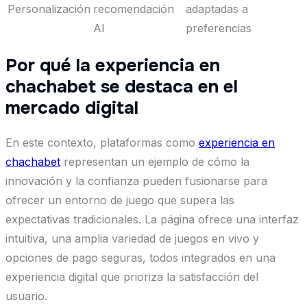
Personalización
recomendación
adaptadas a
AI
preferencias
Por qué la experiencia en
chachabet se destaca en el
mercado digital
En este contexto, plataformas como
experiencia en
chachabet
representan un ejemplo de cómo la
innovación y la confianza pueden fusionarse para
ofrecer un entorno de juego que supera las
expectativas tradicionales. La página ofrece una interfaz
intuitiva, una amplia variedad de juegos en vivo y
opciones de pago seguras, todos integrados en una
experiencia digital que prioriza la satisfacción del
usuario.