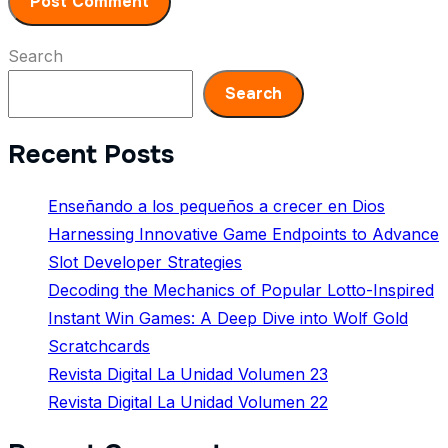
Search
Search
Recent Posts
Enseñando a los pequeños a crecer en Dios
Harnessing Innovative Game Endpoints to Advance
Slot Developer Strategies
Decoding the Mechanics of Popular Lotto-Inspired
Instant Win Games: A Deep Dive into Wolf Gold
Scratchcards
Revista Digital La Unidad Volumen 23
Revista Digital La Unidad Volumen 22