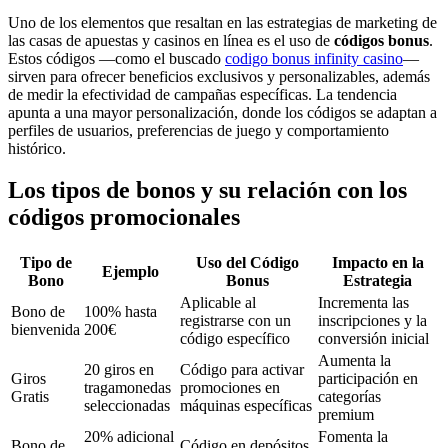
Uno de los elementos que resaltan en las estrategias de marketing de
las casas de apuestas y casinos en línea es el uso de
códigos bonus
.
Estos códigos —como el buscado
codigo bonus infinity casino
—
sirven para ofrecer beneficios exclusivos y personalizables, además
de medir la efectividad de campañas específicas. La tendencia
apunta a una mayor personalización, donde los códigos se adaptan a
perfiles de usuarios, preferencias de juego y comportamiento
histórico.
Los tipos de bonos y su relación con los
códigos promocionales
Tipo de
Uso del Código
Impacto en la
Ejemplo
Bono
Bonus
Estrategia
Aplicable al
Incrementa las
Bono de
100% hasta
registrarse con un
inscripciones y la
bienvenida
200€
código específico
conversión inicial
Aumenta la
20 giros en
Código para activar
Giros
participación en
tragamonedas
promociones en
Gratis
categorías
seleccionadas
máquinas específicas
premium
20% adicional
Fomenta la
Bono de
Código en depósitos