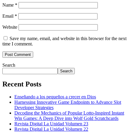
Name
*
Email
*
Website
Save my name, email, and website in this browser for the next
time I comment.
Search
Search
Recent Posts
Enseñando a los pequeños a crecer en Dios
Harnessing Innovative Game Endpoints to Advance Slot
Developer Strategies
Decoding the Mechanics of Popular Lotto-Inspired Instant
Win Games: A Deep Dive into Wolf Gold Scratchcards
Revista Digital La Unidad Volumen 23
Revista Digital La Unidad Volumen 22