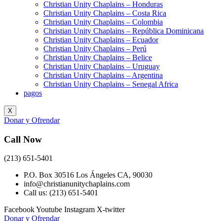
Christian Unity Chaplains – Honduras
Christian Unity Chaplains – Costa Rica
Christian Unity Chaplains – Colombia
Christian Unity Chaplains – República Dominicana
Christian Unity Chaplains – Ecuador
Christian Unity Chaplains – Perú
Christian Unity Chaplains – Belice
Christian Unity Chaplains – Uruguay
Christian Unity Chaplains – Argentina
Christian Unity Chaplains – Senegal Africa
pagos
X
Donar y Ofrendar
Call Now
(213) 651-5401
P.O. Box 30516 Los Ángeles CA, 90030
info@christianunitychaplains.com
Call us: (213) 651-5401
Facebook
Youtube
Instagram
X-twitter
Donar y Ofrendar