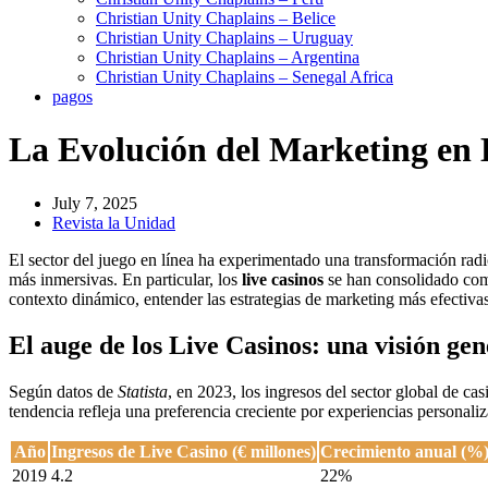
Christian Unity Chaplains – Belice
Christian Unity Chaplains – Uruguay
Christian Unity Chaplains – Argentina
Christian Unity Chaplains – Senegal Africa
pagos
La Evolución del Marketing en L
July 7, 2025
Revista la Unidad
El sector del juego en línea ha experimentado una transformación rad
más inmersivas. En particular, los
live casinos
se han consolidado como 
contexto dinámico, entender las estrategias de marketing más efectivas 
El auge de los Live Casinos: una visión gen
Según datos de
Statista
, en 2023, los ingresos del sector global de ca
tendencia refleja una preferencia creciente por experiencias personaliz
Año
Ingresos de Live Casino (€ millones)
Crecimiento anual (%
2019
4.2
22%