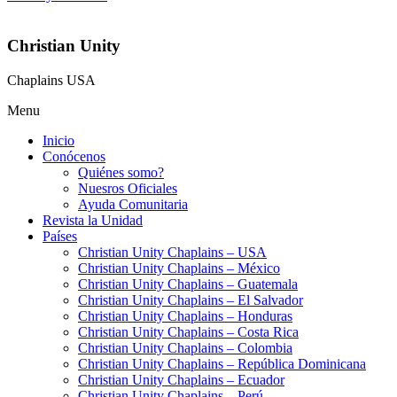
Christian Unity
Chaplains USA
Menu
Inicio
Conócenos
Quiénes somo?
Nuesros Oficiales
Ayuda Comunitaria
Revista la Unidad
Países
Christian Unity Chaplains – USA
Christian Unity Chaplains – México
Christian Unity Chaplains – Guatemala
Christian Unity Chaplains – El Salvador
Christian Unity Chaplains – Honduras
Christian Unity Chaplains – Costa Rica
Christian Unity Chaplains – Colombia
Christian Unity Chaplains – República Dominicana
Christian Unity Chaplains – Ecuador
Christian Unity Chaplains – Perú