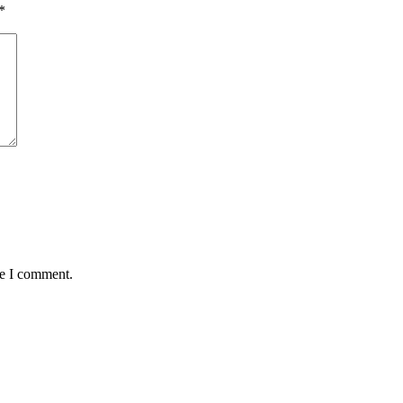
*
me I comment.