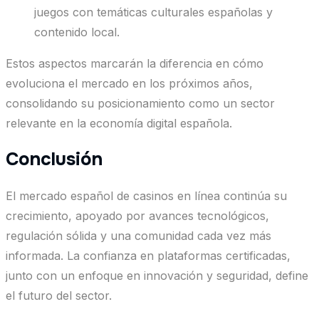
juegos con temáticas culturales españolas y
contenido local.
Estos aspectos marcarán la diferencia en cómo
evoluciona el mercado en los próximos años,
consolidando su posicionamiento como un sector
relevante en la economía digital española.
Conclusión
El mercado español de casinos en línea continúa su
crecimiento, apoyado por avances tecnológicos,
regulación sólida y una comunidad cada vez más
informada. La confianza en plataformas certificadas,
junto con un enfoque en innovación y seguridad, define
el futuro del sector.