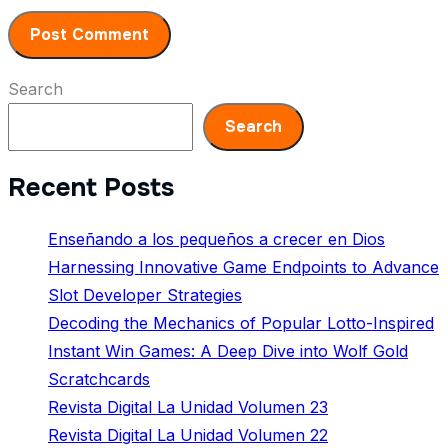
Search
Search
Recent Posts
Enseñando a los pequeños a crecer en Dios
Harnessing Innovative Game Endpoints to Advance
Slot Developer Strategies
Decoding the Mechanics of Popular Lotto-Inspired
Instant Win Games: A Deep Dive into Wolf Gold
Scratchcards
Revista Digital La Unidad Volumen 23
Revista Digital La Unidad Volumen 22