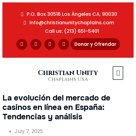
P.O. Box 30516 Los Ángeles CA, 90030
info@christianunitychaplains.com
Call us: (213) 651-5401
Donar y Ofrendar
Christian Unity
Chaplains USA
La evolución del mercado de
casinos en línea en España:
Tendencias y análisis
July 7, 2025