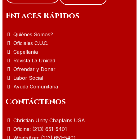
Enlaces Rápidos
Quiénes Somos?
Oficiales C.U.C.
Capellanía
Revista La Unidad
Ofrendar y Donar
Labor Social
Ayuda Comunitaria
Contáctenos
Christian Unity Chaplains USA
Oficina: (213) 651-5401
WhatsApp: (213) 651-5401