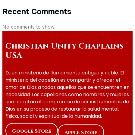
Recent Comments
No comments to show.
Christian Unity Chaplains
USA
Es un ministerio de llamamiento antiguo y noble. El
ministerio del capellán es compartir y ofrecer el
amor de Dios a todos aquellos que se encuentren en
necesidad. Los capellanes como hombres y mujeres
que aceptan el compromiso de ser instrumentos de
Dios en su proceso de restaurar la salud mental,
física, social y espiritual de la humanidad.
Google Store
Apple Store