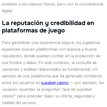
similares a los casinos físicos, pero con la conveniencia
digital.
La reputación y credibilidad en
plataformas de juego
Para garantizar una experiencia segura, los jugadores
españoles buscan plataformas con licencia y buena
reputación, donde puedan confiar en la protección de
sus fondos y datos. En este contexto, la consulta de
opiniones y análisis relacionados es fundamental. Un
ejemplo de una plataforma que ha generado confianza
entre los usuarios es
supabet casino
— por ejemplo, los
usuarios recientes se preguntan
“qué tal supabet
casino”
para entender mejor su oferta, seguridad y
calidad del servicio.